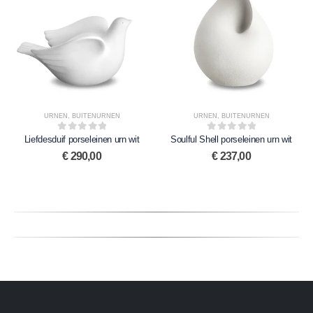
URNEN
,
BUITENURNEN
URNEN
,
BUITENURNEN
Liefdesduif porseleinen urn wit
0
out of 5
Soulful Shell porseleinen urn wit
0
out of 5
€
290,00
€
237,00