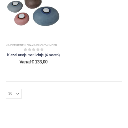
KINDERURNEN
,
WAXINELICHT-KINDERURNEN
Kiezel urntje met lichtje (4 maten)
0
out of 5
Vanaf
€
133,00