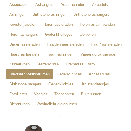
Assieraden
Ashangers
As armbanden
Asbedels
As ringen
Birthstone as ringen
Birthstone ashangers
Koester juwelen
Heren assieraden
Heren as armbanden
Heren ashangers
Gedenkhorloges
Oorbellen
Dieren assieraden
Paardenhaar sieraden
Haar / as sieraden
Haar / as hangers
Haar / as ringen
Vingerafdruk sieraden
Kinderurnen
Sterrenkindje
Prematuur | Baby
Waxinelicht-kinderurnen
Gedenklichtjes
Accessoires
Birthstone hangers
Gedenklichtjes
Urn standaardjes
Fotolijsten
Vaasjes
Toebehoren
Buitenurnen
Dierenurnen
Waxinelicht-dierenurnen