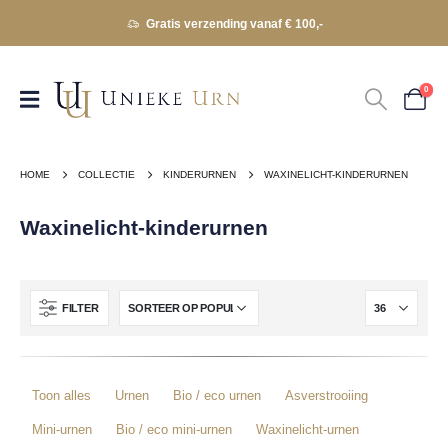
Gratis verzending vanaf € 100,-
0
HOME
COLLECTIE
KINDERURNEN
WAXINELICHT-KINDERURNEN
Waxinelicht-kinderurnen
FILTER
Toon alles
Urnen
Bio / eco urnen
Asverstrooiing
Mini-urnen
Bio / eco mini-urnen
Waxinelicht-urnen