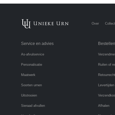
Over
Collect
Service en advies
Bestelle
As-afvulservice
Verzendme
Personalisatie
Ruilen of r
Maatwerk
Retourrech
Soorten urnen
Levertijden
Uitstrooien
Verzendko
Sieraad afvullen
Afhalen