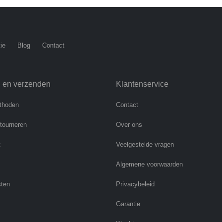
ie
Blog
Contact
n en verzenden
Klantenservice
thoden
Contact
etourneren
Over ons
t
Veelgestelde vragen
Algemene voorwaarden
sten
Privacybeleid
Garantie