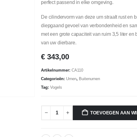
perfect passend in elke omgeving.
De cilindervorm van deze urn straalt rust en b
diepgaand gevoel van verbondenheid en same
met een grote capaciteit van ruim 3,5 liter en 
van uw dierbare.
€
343,00
Artikelnummer:
CA110
Categorieën:
Urnen
,
Buitenurnen
Tag:
Vogels
TOEVOEGEN AAN W