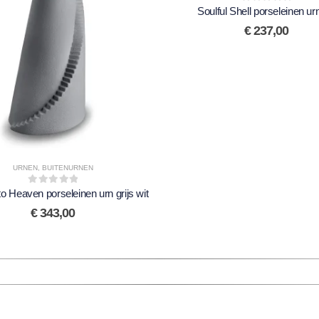
Soulful Shell porseleinen urn
0
out of 5
€
237,00
URNEN
,
BUITENURNEN
to Heaven porseleinen urn grijs wit
0
out of 5
€
343,00