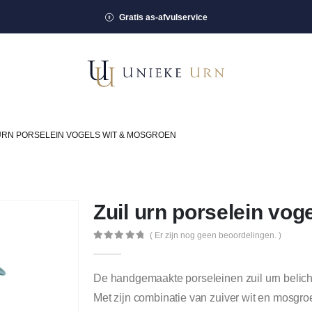
Gratis as-afvulservice
 URN PORSELEIN VOGELS WIT & MOSGROEN
Zuil urn porselein vo
( Er zijn nog geen beoordelingen. )
0
out of 5
De handgemaakte porseleinen zuil urn belich
Met zijn combinatie van zuiver wit en mosgroe