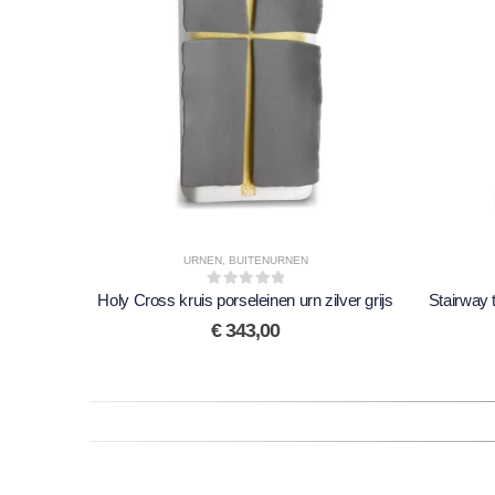
URNEN
,
BUITENURNEN
Holy Cross kruis porseleinen urn zilver grijs
0
out of 5
Stairway 
€
343,00