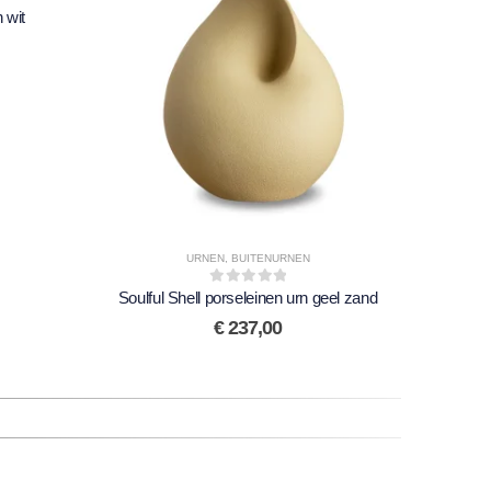
 wit
URNEN
,
BUITENURNEN
Soulful Shell porseleinen urn geel zand
0
out of 5
Li
€
237,00