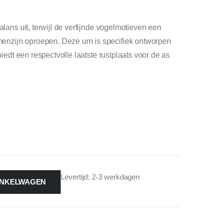
alans uit, terwijl de verfijnde vogelmotieven een
nzijn oproepen. Deze urn is specifiek ontworpen
biedt een respectvolle laatste rustplaats voor de as
Levertijd: 2-3 werkdagen
INKELWAGEN