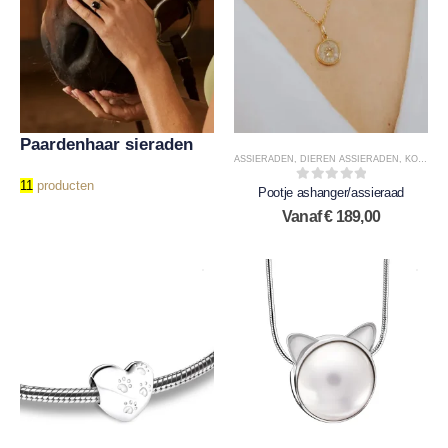
Paardenhaar sieraden
ASSIERADEN
,
DIEREN ASSIERADEN
,
KOESTER JUWELEN
11
producten
Pootje ashanger/assieraad
0
out of 5
Vanaf
€
189,00