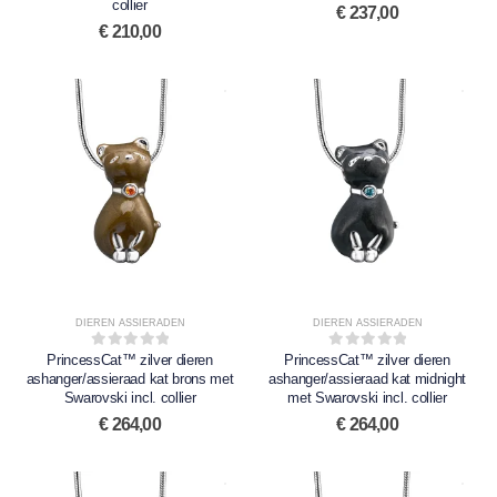
collier
€
237,00
€
210,00
DIEREN ASSIERADEN
DIEREN ASSIERADEN
PrincessCat™ zilver dieren
0
out of 5
PrincessCat™ zilver dieren
0
out of 5
ashanger/assieraad kat brons met
ashanger/assieraad kat midnight
Swarovski incl. collier
met Swarovski incl. collier
€
264,00
€
264,00