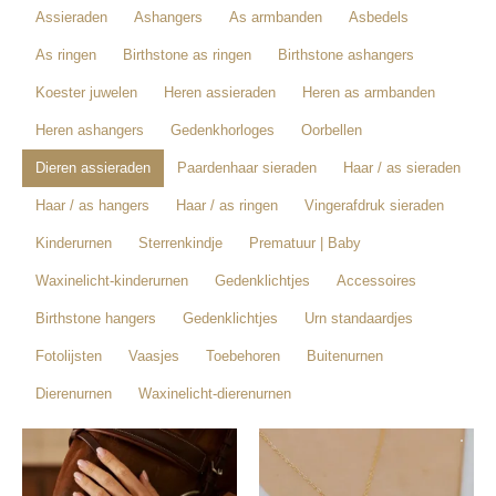
Assieraden
Ashangers
As armbanden
Asbedels
As ringen
Birthstone as ringen
Birthstone ashangers
Koester juwelen
Heren assieraden
Heren as armbanden
Heren ashangers
Gedenkhorloges
Oorbellen
Dieren assieraden
Paardenhaar sieraden
Haar / as sieraden
Haar / as hangers
Haar / as ringen
Vingerafdruk sieraden
Kinderurnen
Sterrenkindje
Prematuur | Baby
Waxinelicht-kinderurnen
Gedenklichtjes
Accessoires
Birthstone hangers
Gedenklichtjes
Urn standaardjes
Fotolijsten
Vaasjes
Toebehoren
Buitenurnen
Dierenurnen
Waxinelicht-dierenurnen