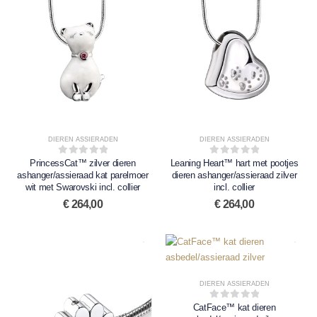
DIEREN ASSIERADEN
DIEREN ASSIERADEN
PrincessCat™ zilver dieren
0
out of 5
Leaning Heart™ hart met pootjes
0
out of 5
ashanger/assieraad kat parelmoer
dieren ashanger/assieraad zilver
wit met Swarovski incl. collier
incl. collier
€
264,00
€
264,00
DIEREN ASSIERADEN
CatFace™ kat dieren
0
out of 5