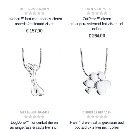
DIEREN ASSIERADEN
DIEREN ASSIERADEN
Lovehart™ hart met pootjes dieren
0
out of 5
CatPearl™ dieren
0
out of 5
asbedel/assieraad zilver
ashanger/assieraad kat zilver incl.
collier
€
157,00
€
264,00
DIEREN ASSIERADEN
DIEREN ASSIERADEN
DogBone™ hondenbot dieren
0
out of 5
Paw™ dieren ashanger/assieraad
0
out of 5
ashanger/assieraad zilver incl.
pootafdruk zilver incl. collier