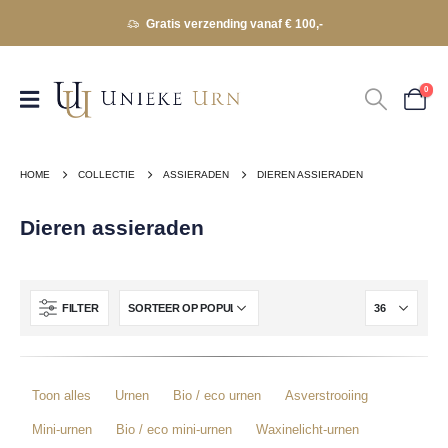
Gratis verzending vanaf € 100,-
0
HOME
COLLECTIE
ASSIERADEN
DIEREN ASSIERADEN
Dieren assieraden
FILTER
Toon alles
Urnen
Bio / eco urnen
Asverstrooiing
Mini-urnen
Bio / eco mini-urnen
Waxinelicht-urnen