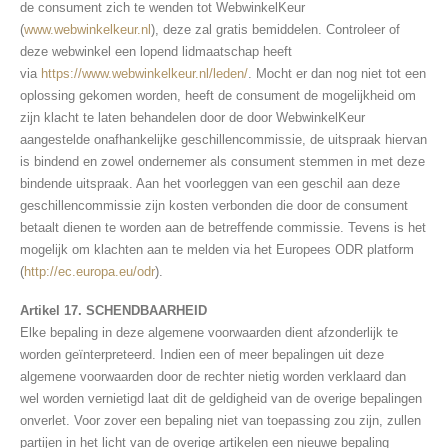
de consument zich te wenden tot WebwinkelKeur
(
www.webwinkelkeur.nl
), deze zal gratis bemiddelen. Controleer of
deze webwinkel een lopend lidmaatschap heeft
via
https://www.webwinkelkeur.nl/leden/
. Mocht er dan nog niet tot een
oplossing gekomen worden, heeft de consument de mogelijkheid om
zijn klacht te laten behandelen door de door WebwinkelKeur
aangestelde onafhankelijke geschillencommissie, de uitspraak hiervan
is bindend en zowel ondernemer als consument stemmen in met deze
bindende uitspraak. Aan het voorleggen van een geschil aan deze
geschillencommissie zijn kosten verbonden die door de consument
betaalt dienen te worden aan de betreffende commissie. Tevens is het
mogelijk om klachten aan te melden via het Europees ODR platform
(
http://ec.europa.eu/odr
).
Artikel 17. SCHENDBAARHEID
Elke bepaling in deze algemene voorwaarden dient afzonderlijk te
worden geïnterpreteerd. Indien een of meer bepalingen uit deze
algemene voorwaarden door de rechter nietig worden verklaard dan
wel worden vernietigd laat dit de geldigheid van de overige bepalingen
onverlet. Voor zover een bepaling niet van toepassing zou zijn, zullen
partijen in het licht van de overige artikelen een nieuwe bepaling