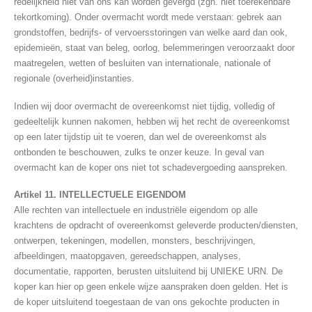
redelijkheid niet van ons kan worden gevergd (zgn. niet toerekenbare
tekortkoming). Onder overmacht wordt mede verstaan: gebrek aan
grondstoffen, bedrijfs- of vervoersstoringen van welke aard dan ook,
epidemieën, staat van beleg, oorlog, belemmeringen veroorzaakt door
maatregelen, wetten of besluiten van internationale, nationale of
regionale (overheid)instanties.
Indien wij door overmacht de overeenkomst niet tijdig, volledig of
gedeeltelijk kunnen nakomen, hebben wij het recht de overeenkomst
op een later tijdstip uit te voeren, dan wel de overeenkomst als
ontbonden te beschouwen, zulks te onzer keuze. In geval van
overmacht kan de koper ons niet tot schadevergoeding aanspreken.
Artikel 11. INTELLECTUELE EIGENDOM
Alle rechten van intellectuele en industriële eigendom op alle
krachtens de opdracht of overeenkomst geleverde producten/diensten,
ontwerpen, tekeningen, modellen, monsters, beschrijvingen,
afbeeldingen, maatopgaven, gereedschappen, analyses,
documentatie, rapporten, berusten uitsluitend bij UNIEKE URN. De
koper kan hier op geen enkele wijze aanspraken doen gelden. Het is
de koper uitsluitend toegestaan de van ons gekochte producten in