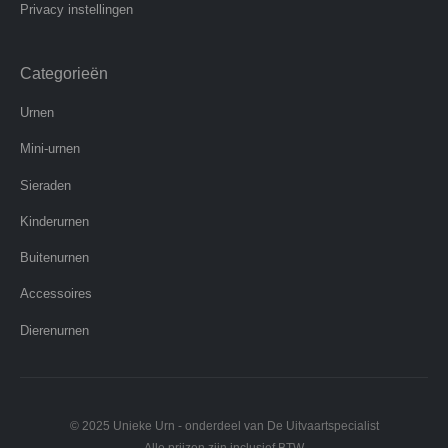
Privacy instellingen
Categorieën
Urnen
Mini-urnen
Sieraden
Kinderurnen
Buitenurnen
Accessoires
Dierenurnen
© 2025 Unieke Urn - onderdeel van De Uitvaartspecialist
Alle prijzen zijn inclusief BTW