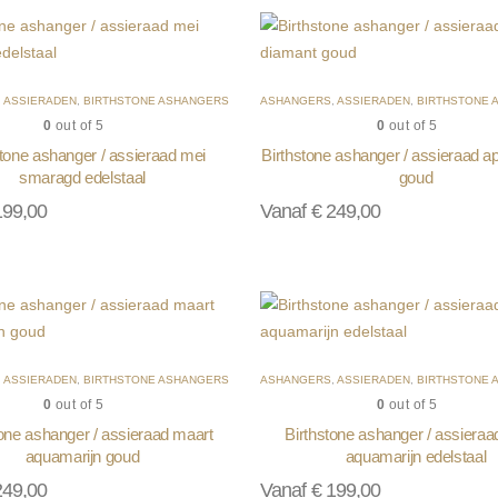
,
ASSIERADEN
,
BIRTHSTONE ASHANGERS
ASHANGERS
,
ASSIERADEN
,
BIRTHSTONE 
0
out of 5
0
out of 5
stone ashanger / assieraad mei
Birthstone ashanger / assieraad ap
smaragd edelstaal
goud
99,00
Vanaf
€
249,00
,
ASSIERADEN
,
BIRTHSTONE ASHANGERS
ASHANGERS
,
ASSIERADEN
,
BIRTHSTONE 
0
out of 5
0
out of 5
tone ashanger / assieraad maart
Birthstone ashanger / assieraa
aquamarijn goud
aquamarijn edelstaal
49,00
Vanaf
€
199,00