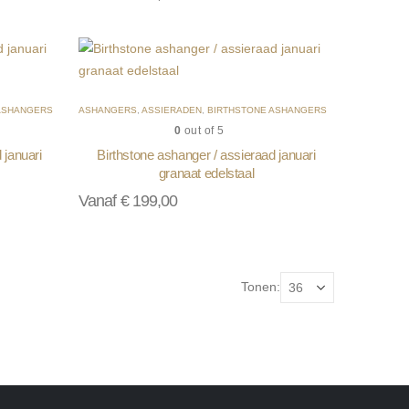
ASHANGERS
ASHANGERS
,
ASSIERADEN
,
BIRTHSTONE ASHANGERS
0
out of 5
 januari
Birthstone ashanger / assieraad januari
granaat edelstaal
Vanaf
€
199,00
Tonen: