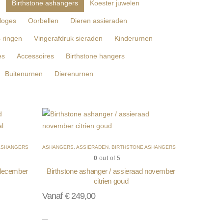
Birthstone ashangers
Koester juwelen
loges
Oorbellen
Dieren assieraden
s ringen
Vingerafdruk sieraden
Kinderurnen
es
Accessoires
Birthstone hangers
Buitenurnen
Dierenurnen
ASHANGERS
ASHANGERS
,
ASSIERADEN
,
BIRTHSTONE ASHANGERS
0
out of 5
 december
Birthstone ashanger / assieraad november
citrien goud
Vanaf
€
249,00