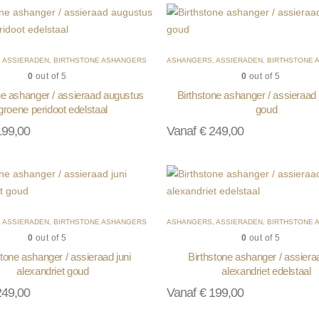
,
ASSIERADEN
,
BIRTHSTONE ASHANGERS
ASHANGERS
,
ASSIERADEN
,
BIRTHSTONE 
0
out of 5
0
out of 5
ne ashanger / assieraad augustus
Birthstone ashanger / assieraad ju
groene peridoot edelstaal
goud
99,00
Vanaf
€
249,00
,
ASSIERADEN
,
BIRTHSTONE ASHANGERS
ASHANGERS
,
ASSIERADEN
,
BIRTHSTONE 
0
out of 5
0
out of 5
stone ashanger / assieraad juni
Birthstone ashanger / assieraa
alexandriet goud
alexandriet edelstaal
49,00
Vanaf
€
199,00