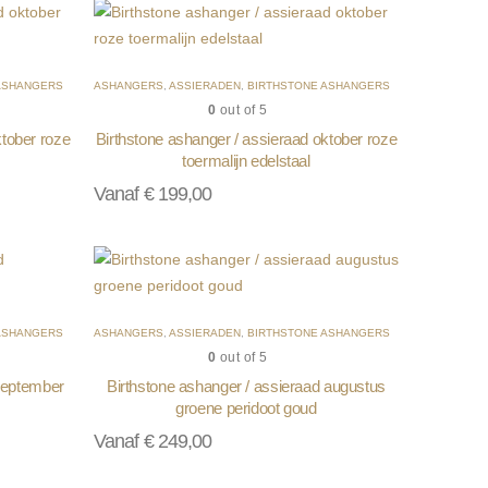
ASHANGERS
ASHANGERS
,
ASSIERADEN
,
BIRTHSTONE ASHANGERS
0
out of 5
ktober roze
Birthstone ashanger / assieraad oktober roze
toermalijn edelstaal
Vanaf
€
199,00
ASHANGERS
ASHANGERS
,
ASSIERADEN
,
BIRTHSTONE ASHANGERS
0
out of 5
 september
Birthstone ashanger / assieraad augustus
groene peridoot goud
Vanaf
€
249,00