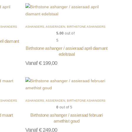
ASHANGERS
ASHANGERS
,
ASSIERADEN
,
BIRTHSTONE ASHANGERS
5.00
out of
5
ril diamant
Birthstone ashanger / assieraad april diamant
edelstaal
Vanaf
€
199,00
ASHANGERS
ASHANGERS
,
ASSIERADEN
,
BIRTHSTONE ASHANGERS
0
out of 5
d maart
Birthstone ashanger / assieraad februari
amethist goud
Vanaf
€
249,00