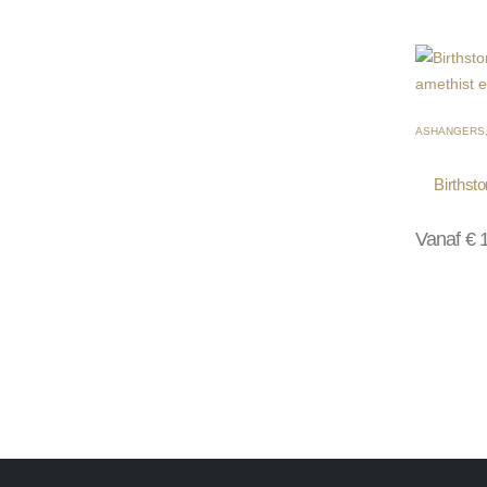
ASHANGERS
Birthst
Vanaf
€
1