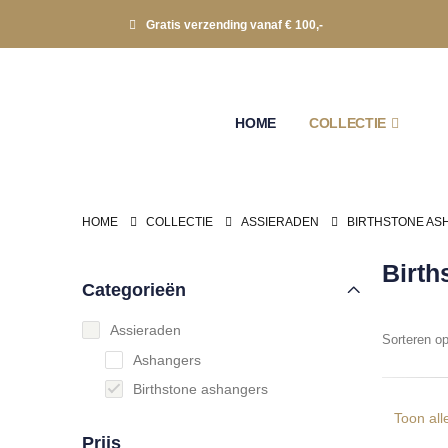
Gratis verzending vanaf € 100,-
HOME
COLLECTIE
HOME
COLLECTIE
ASSIERADEN
BIRTHSTONE AS
Birth
Categorieën
Assieraden
Sorteren op
Ashangers
Birthstone ashangers
Toon all
Prijs