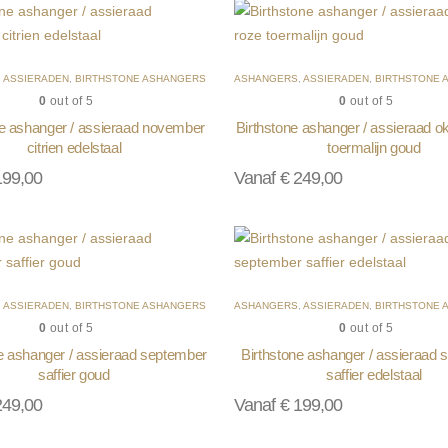
,
ASSIERADEN
,
BIRTHSTONE ASHANGERS
ASHANGERS
,
ASSIERADEN
,
BIRTHSTONE 
0
out of 5
0
out of 5
ne ashanger / assieraad november
Birthstone ashanger / assieraad o
citrien edelstaal
toermalijn goud
99,00
Vanaf
€
249,00
,
ASSIERADEN
,
BIRTHSTONE ASHANGERS
ASHANGERS
,
ASSIERADEN
,
BIRTHSTONE 
0
out of 5
0
out of 5
e ashanger / assieraad september
Birthstone ashanger / assieraad
saffier goud
saffier edelstaal
49,00
Vanaf
€
199,00