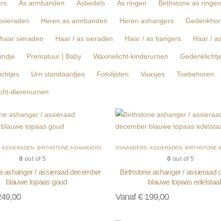
rs
As armbanden
Asbedels
As ringen
Birthstone as ringen
ssieraden
Heren as armbanden
Heren ashangers
Gedenkhor
haar sieraden
Haar / as sieraden
Haar / as hangers
Haar / a
indje
Prematuur | Baby
Waxinelicht-kinderurnen
Gedenklichtj
chtjes
Urn standaardjes
Fotolijsten
Vaasjes
Toebehoren
cht-dierenurnen
,
ASSIERADEN
,
BIRTHSTONE ASHANGERS
ASHANGERS
,
ASSIERADEN
,
BIRTHSTONE 
0
out of 5
0
out of 5
ne ashanger / assieraad december
Birthstone ashanger / assieraad
blauwe topaas goud
blauwe topaas edelstaal
49,00
Vanaf
€
199,00