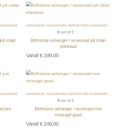
ASHANGERS
ASHANGERS
,
ASSIERADEN
,
BIRTHSTONE ASHANGERS
0
out of 5
li robijn
Birthstone ashanger / assieraad juli robijn
edelstaal
Vanaf
€
199,00
ASHANGERS
ASHANGERS
,
ASSIERADEN
,
BIRTHSTONE ASHANGERS
0
out of 5
d juni
Birthstone ashanger / assieraad mei
smaragd goud
Vanaf
€
249,00