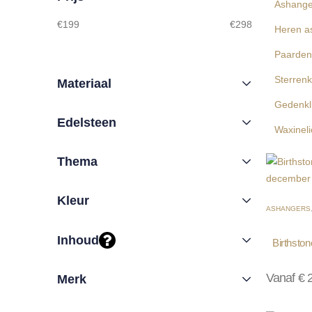
Ashange
€
199
€
298
Heren a
Paarden
Sterrenk
Materiaal
Gedenkli
Edelsteen
Waxineli
Thema
Kleur
ASHANGERS
Inhoud
Birthsto
Vanaf
€
2
Merk