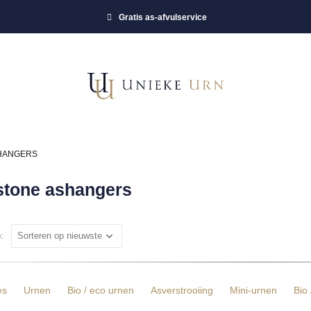
Gratis as-afvulservice
HANGERS
stone ashangers
:
es
Urnen
Bio / eco urnen
Asverstrooiing
Mini-urnen
Bio