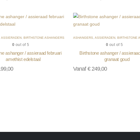
,
ASSIERADEN
,
BIRTHSTONE ASHANGERS
ASHANGERS
,
ASSIERADEN
,
BIRTHSTONE 
0
out of 5
0
out of 5
one ashanger / assieraad februari
Birthstone ashanger / assieraad
amethist edelstaal
granaat goud
99,00
Vanaf
€
249,00