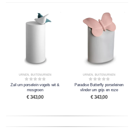
URNEN
,
BUITENURNEN
URNEN
,
BUITENURNEN
Zuil urn porselein vogels wit &
0
out of 5
Paradise Butterfly porseleinen
0
out of 5
mosgroen
vlinder urn grijs en roze
€
343,00
€
343,00