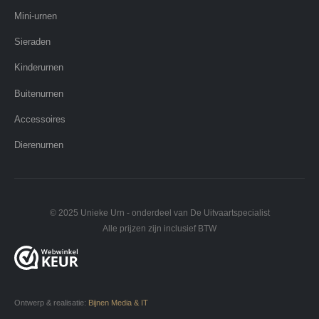
Mini-urnen
Sieraden
Kinderurnen
Buitenurnen
Accessoires
Dierenurnen
© 2025 Unieke Urn - onderdeel van De Uitvaartspecialist
Alle prijzen zijn inclusief BTW
Ontwerp & realisatie:
Bijnen Media & IT