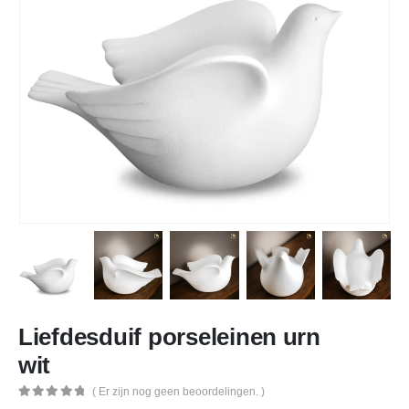
Liefdesduif porseleinen urn
wit
( Er zijn nog geen beoordelingen. )
0
out of 5