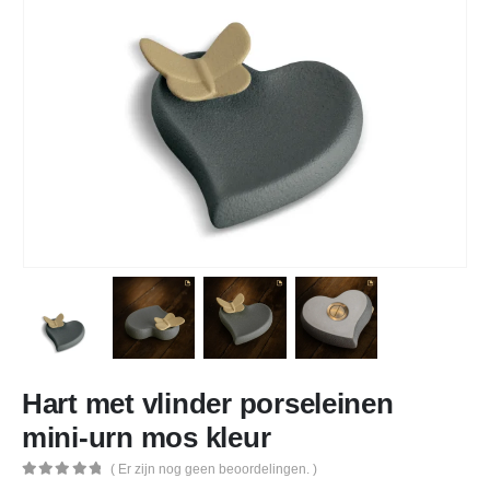
Hart met vlinder porseleinen
mini-urn mos kleur
( Er zijn nog geen beoordelingen. )
0
out of 5