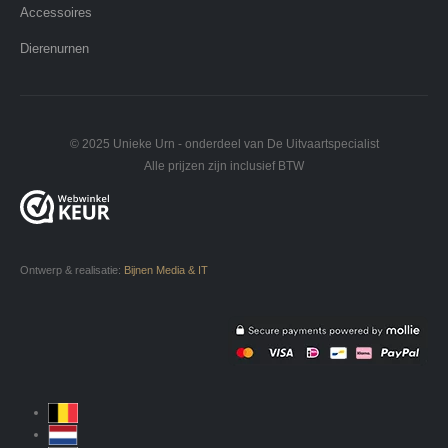
Accessoires
Dierenurnen
© 2025 Unieke Urn - onderdeel van De Uitvaartspecialist
Alle prijzen zijn inclusief BTW
Ontwerp & realisatie:
Bijnen Media & IT