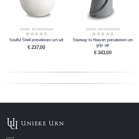
URNEN
,
BUITENURNEN
URNEN
,
BUITENURNEN
Soulful Shell porseleinen urn wit
0
out of 5
Stairway to Heaven porseleinen urn
0
out of 5
grijs wit
€
237,00
€
343,00