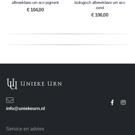
afbreekbare urn eco pigment
biologisch afbreekbare urn eco
zand
€
104,00
€
106,00
info@uniekeurn.nl
Service en advies