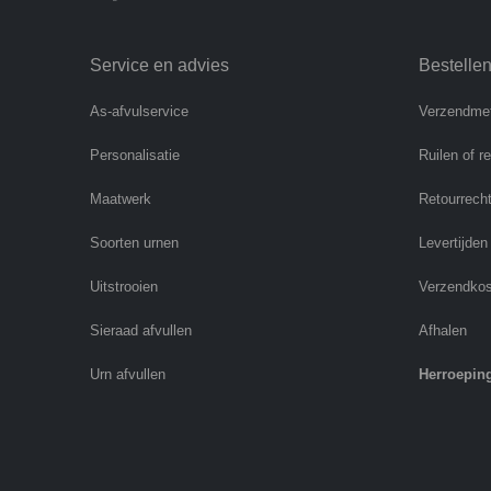
Service en advies
Bestelle
As-afvulservice
Verzendme
Personalisatie
Ruilen of r
Maatwerk
Retourrech
Soorten urnen
Levertijden
Uitstrooien
Verzendko
Sieraad afvullen
Afhalen
Urn afvullen
Herroepin