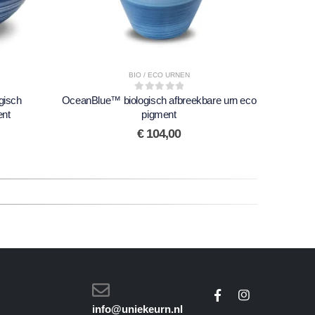
BIO / ECO URNEN
gisch
OceanBlue™ biologisch afbreekbare urn eco
0
out of 5
Mountain
ent
pigment
€
104,00
info@uniekeurn.nl