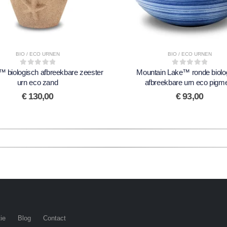
BIO / ECO URNEN
BIO / ECO URNEN
™ biologisch afbreekbare zeester
0
out of 5
Mountain Lake™ ronde biolo
0
out of 5
urn eco zand
afbreekbare urn eco pigm
€
130,00
€
93,00
ie
Blog
Contact