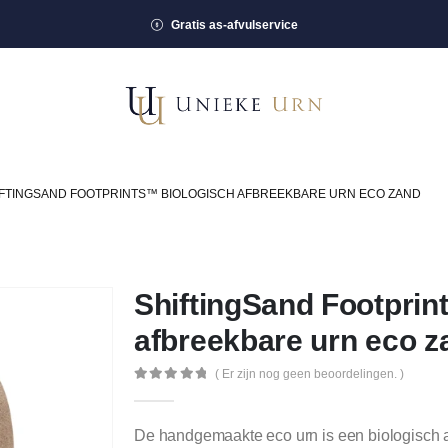
Gratis as-afvulservice
IFTINGSAND FOOTPRINTS™ BIOLOGISCH AFBREEKBARE URN ECO ZAND
ShiftingSand Footprin
afbreekbare urn eco z
( Er zijn nog geen beoordelingen. )
0
out of 5
De handgemaakte eco urn is een biologisch af