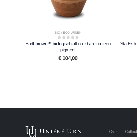
BIO / ECO URNEN
Earthbrown™ biologisch afbreekbare urn eco
0
out of 5
StarFish
pigment
€
104,00
Over
Collect