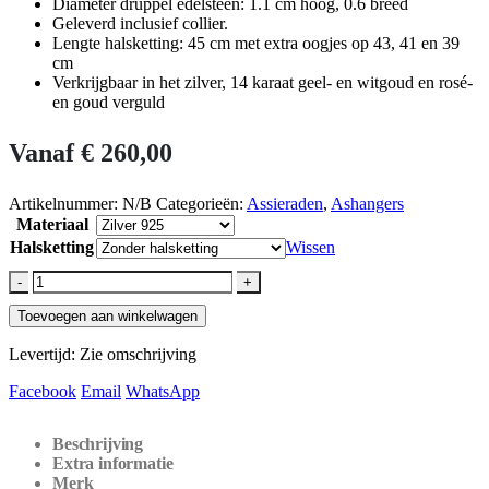
Diameter druppel edelsteen: 1.1 cm hoog, 0.6 breed
Geleverd inclusief collier.
Lengte halsketting: 45 cm met extra oogjes op 43, 41 en 39
cm
Verkrijgbaar in het zilver, 14 karaat geel- en witgoud en rosé-
en goud verguld
Vanaf
€
260,00
Artikelnummer:
N/B
Categorieën:
Assieraden
,
Ashangers
Materiaal
Halsketting
Wissen
-
+
Toevoegen aan winkelwagen
Levertijd: Zie omschrijving
Facebook
Email
WhatsApp
Beschrijving
Extra informatie
Merk