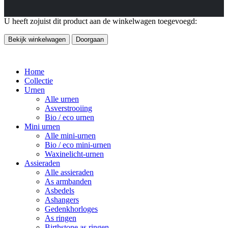
U heeft zojuist dit product aan de winkelwagen toegevoegd:
Bekijk winkelwagen
Doorgaan
Home
Collectie
Urnen
Alle urnen
Asverstrooiing
Bio / eco urnen
Mini urnen
Alle mini-urnen
Bio / eco mini-urnen
Waxinelicht-urnen
Assieraden
Alle assieraden
As armbanden
Asbedels
Ashangers
Gedenkhorloges
As ringen
Birthstone as ringen