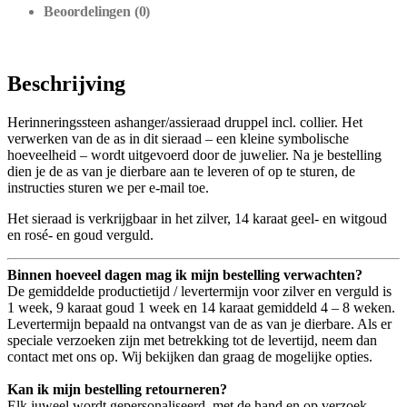
Beoordelingen (0)
Beschrijving
Herinneringssteen ashanger/assieraad druppel incl. collier. Het
verwerken van de as in dit sieraad – een kleine symbolische
hoeveelheid – wordt uitgevoerd door de juwelier. Na je bestelling
dien je de as van je dierbare aan te leveren of op te sturen, de
instructies sturen we per e-mail toe.
Het sieraad is verkrijgbaar in het zilver, 14 karaat geel- en witgoud
en rosé- en goud verguld.
Binnen hoeveel dagen mag ik mijn bestelling verwachten?
De gemiddelde productietijd / levertermijn voor zilver en verguld is
1 week, 9 karaat goud 1 week en 14 karaat gemiddeld 4 – 8 weken.
Levertermijn bepaald na ontvangst van de as van je dierbare. Als er
speciale verzoeken zijn met betrekking tot de levertijd, neem dan
contact met ons op. Wij bekijken dan graag de mogelijke opties.
Kan ik mijn bestelling retourneren?
Elk juweel wordt gepersonaliseerd, met de hand en op verzoek