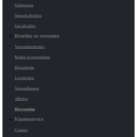
Uitstrooien
Sieraad afvullen
Urn afvullen
Bestellen en verzenden
Verzendmethoden
Ruilen of retourneren
Retourrecht
Levertijden
Verzendkosten
Afhalen
Herroeping
Klantenservice
Contact