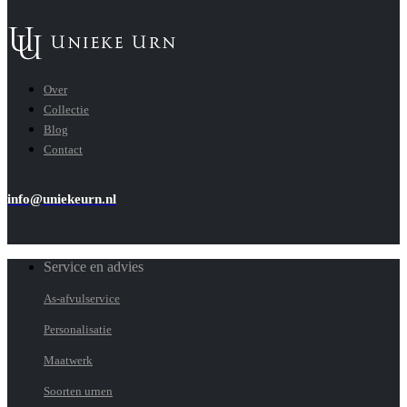
Over
Collectie
Blog
Contact
info@uniekeurn.nl
Service en advies
As-afvulservice
Personalisatie
Maatwerk
Soorten urnen