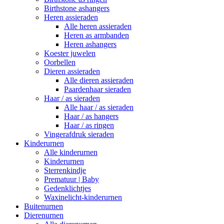
Birthstone ashangers
Heren assieraden
Alle heren assieraden
Heren as armbanden
Heren ashangers
Koester juwelen
Oorbellen
Dieren assieraden
Alle dieren assieraden
Paardenhaar sieraden
Haar / as sieraden
Alle haar / as sieraden
Haar / as hangers
Haar / as ringen
Vingerafdruk sieraden
Kinderurnen
Alle kinderurnen
Kinderurnen
Sterrenkindje
Prematuur | Baby
Gedenklichtjes
Waxinelicht-kinderurnen
Buitenurnen
Dierenurnen