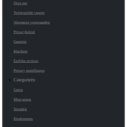
Over ons
Veelgestelde vragen
Algemene voorwaarden
Privacybeleid
Garantie
Klachten
Eerlijke reviews
Privacy instellingen
Categorieën
Urnen
Mini-urnen
Sieraden
Kinderurnen