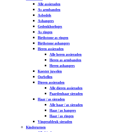
Alle assieraden
As armbanden
Asbedels
Ashangers
Gedenkhorloges
As ringen
Birthstone as ringen
Birthstone ashangers
Heren assieraden
Alle heren assieraden
Heren as armbanden
Heren ashangers
Koester juwelen
Oorbellen
Dieren assieraden
Alle dieren assieraden
Paardenhaar sieraden
Haar / as sieraden
Alle haar / as sieraden
Haar / as hangers
Haar / as ringen
Vingerafdruk sieraden
Kinderurnen