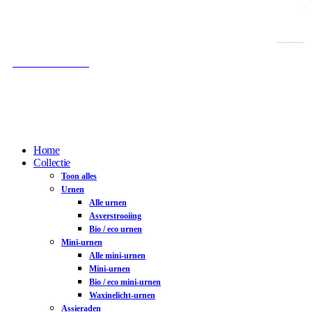
Gratis verzending vanaf € 100,-
Gratis as-afvulservice
100% Veilig betalen
Home
Collectie
Toon alles
Urnen
Alle urnen
Asverstrooiing
Bio / eco urnen
Mini-urnen
Alle mini-urnen
Mini-urnen
Bio / eco mini-urnen
Waxinelicht-urnen
Assieraden