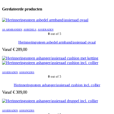
Gerelateerde producten
AS ARMBANDEN
,
ASBEDELS
,
ASSIERADEN
0
out of 5
Herinneringssteen asbedel armband/assieraad ovaal
Vanaf
€
289,00
ASSIERADEN
,
ASHANGERS
0
out of 5
Herinneringssteen ashanger/assieraad cushion incl. collier
Vanaf
€
309,00
ASSIERADEN
,
ASHANGERS