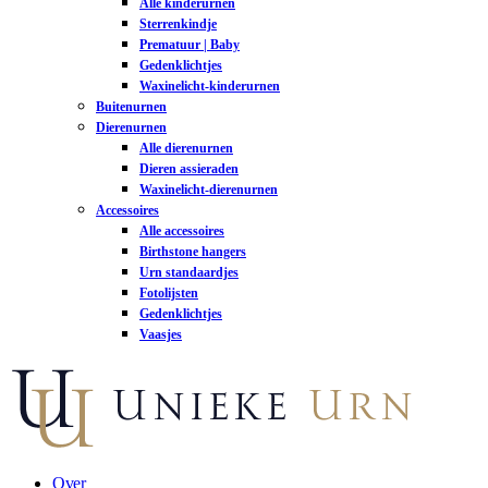
Alle kinderurnen
Sterrenkindje
Prematuur | Baby
Gedenklichtjes
Waxinelicht-kinderurnen
Buitenurnen
Dierenurnen
Alle dierenurnen
Dieren assieraden
Waxinelicht-dierenurnen
Accessoires
Alle accessoires
Birthstone hangers
Urn standaardjes
Fotolijsten
Gedenklichtjes
Vaasjes
Over