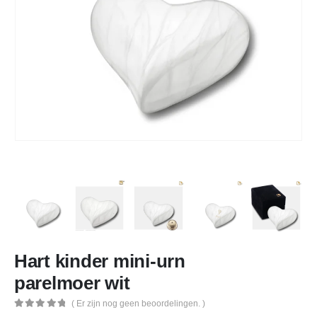
Hart kinder mini-urn
parelmoer wit
( Er zijn nog geen beoordelingen. )
0
out of 5