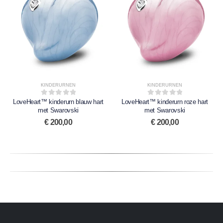
KINDERURNEN
KINDERURNEN
LoveHeart™ kinderurn blauw hart
0
out of 5
LoveHeart™ kinderurn roze hart
0
out of 5
met Swarovski
met Swarovski
€
200,00
€
200,00