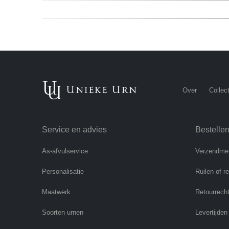
Over
Collect
Service en advies
Bestelle
As-afvulservice
Verzendme
Personalisatie
Ruilen of r
Maatwerk
Retourrech
Soorten urnen
Levertijden