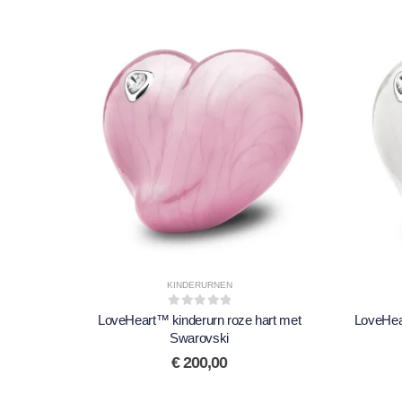
KINDERURNEN
0
out of 5
LoveHeart™ kinderurn roze hart met
LoveHear
Swarovski
€
200,00