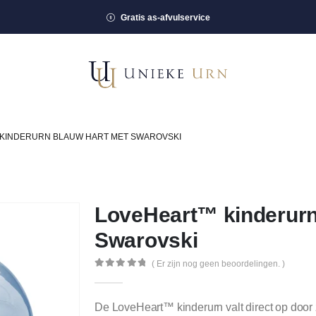
Gratis as-afvulservice
KINDERURN BLAUW HART MET SWAROVSKI
LoveHeart™ kinderurn
Swarovski
( Er zijn nog geen beoordelingen. )
0
out of 5
De LoveHeart™ kinderurn valt direct op door 