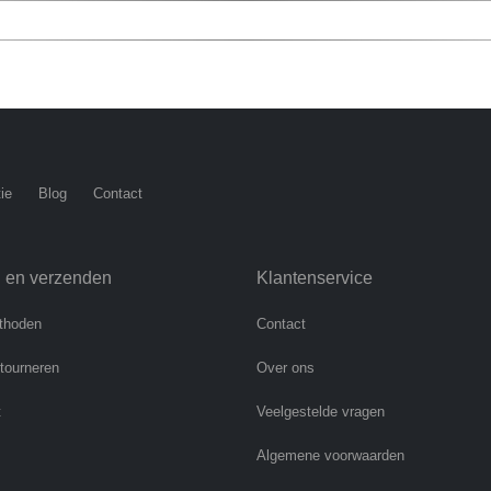
ie
Blog
Contact
n en verzenden
Klantenservice
thoden
Contact
etourneren
Over ons
t
Veelgestelde vragen
Algemene voorwaarden