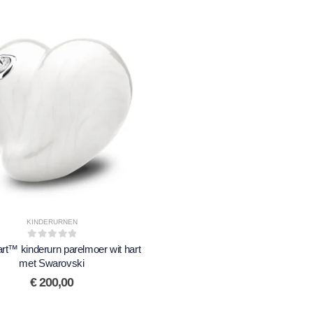
KINDERURNEN
0
out of 5
t™ kinderurn parelmoer wit hart
met Swarovski
€
200,00