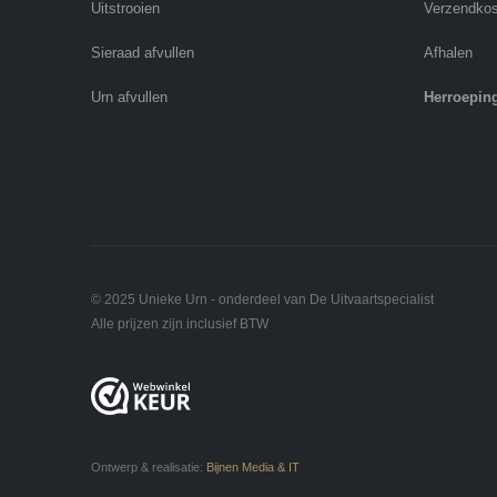
Uitstrooien
Verzendko
Sieraad afvullen
Afhalen
Urn afvullen
Herroepin
© 2025 Unieke Urn - onderdeel van De Uitvaartspecialist
Alle prijzen zijn inclusief BTW
Ontwerp & realisatie:
Bijnen Media & IT