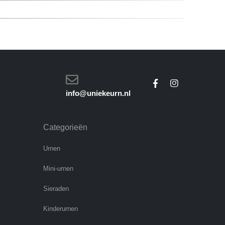
info@uniekeurn.nl
Categorieën
Urnen
Mini-urnen
Sieraden
Kinderurnen