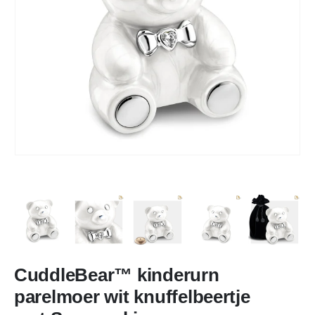
CuddleBear™ kinderurn
parelmoer wit knuffelbeertje