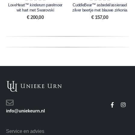
LoveHeart™ kinderurn parelmoer
0
out of 5
CuddleBear™ asbedel/assieraad
0
out of 5
wit hart met Swarovski
zilver beertje met blauwe zirkonia
€
200,00
€
157,00
info@uniekeurn.nl
Service en advies