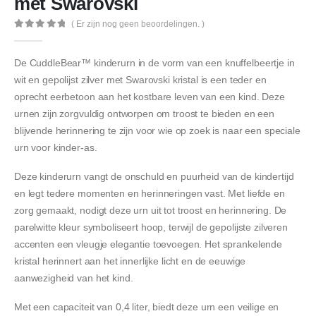
met Swarovski
( Er zijn nog geen beoordelingen. )
0
out of 5
De CuddleBear™️ kinderurn in de vorm van een knuffelbeertje in
wit en gepolijst zilver met Swarovski kristal is een teder en
oprecht eerbetoon aan het kostbare leven van een kind. Deze
urnen zijn zorgvuldig ontworpen om troost te bieden en een
blijvende herinnering te zijn voor wie op zoek is naar een speciale
urn voor kinder-as.
Deze kinderurn vangt de onschuld en puurheid van de kindertijd
en legt tedere momenten en herinneringen vast. Met liefde en
zorg gemaakt, nodigt deze urn uit tot troost en herinnering. De
parelwitte kleur symboliseert hoop, terwijl de gepolijste zilveren
accenten een vleugje elegantie toevoegen. Het sprankelende
kristal herinnert aan het innerlijke licht en de eeuwige
aanwezigheid van het kind.
Met een capaciteit van 0,4 liter, biedt deze urn een veilige en