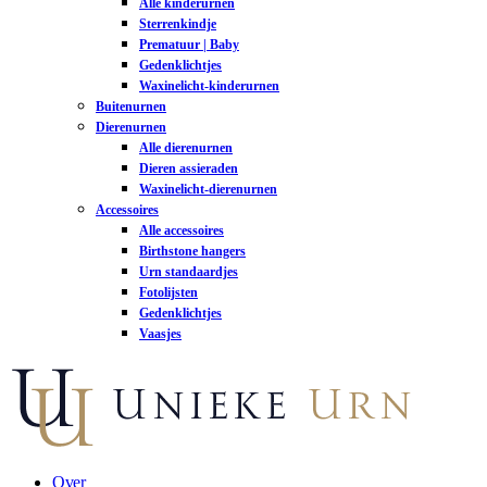
Alle kinderurnen
Sterrenkindje
Prematuur | Baby
Gedenklichtjes
Waxinelicht-kinderurnen
Buitenurnen
Dierenurnen
Alle dierenurnen
Dieren assieraden
Waxinelicht-dierenurnen
Accessoires
Alle accessoires
Birthstone hangers
Urn standaardjes
Fotolijsten
Gedenklichtjes
Vaasjes
Over