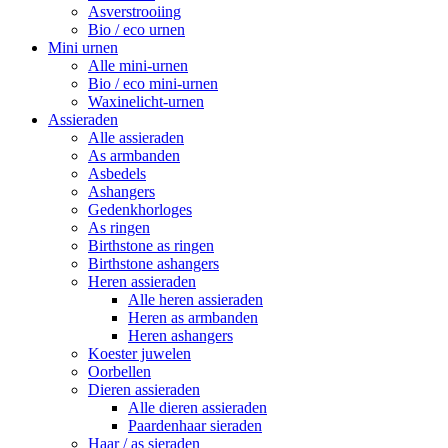
Asverstrooiing
Bio / eco urnen
Mini urnen
Alle mini-urnen
Bio / eco mini-urnen
Waxinelicht-urnen
Assieraden
Alle assieraden
As armbanden
Asbedels
Ashangers
Gedenkhorloges
As ringen
Birthstone as ringen
Birthstone ashangers
Heren assieraden
Alle heren assieraden
Heren as armbanden
Heren ashangers
Koester juwelen
Oorbellen
Dieren assieraden
Alle dieren assieraden
Paardenhaar sieraden
Haar / as sieraden