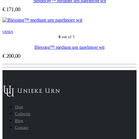
Simplicity™ medium urn parelmoer wit
€
171,00
URNEN
0
out of 5
Blessing™ medium urn parelmoer wit
€
200,00
Over
Collectie
Blog
Contact