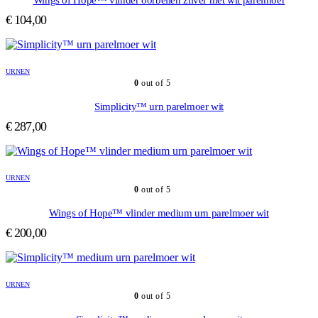
Wings of Hope™ vlinder oorbellen zilver met wit parelmoer
€
104,00
URNEN
0
out of 5
Simplicity™ urn parelmoer wit
€
287,00
URNEN
0
out of 5
Wings of Hope™ vlinder medium urn parelmoer wit
€
200,00
URNEN
0
out of 5