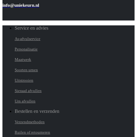
info@uniekeurn.nl
Service en advies
As-afvulservice
Personalisatie
Maatwerk
Soorten urnen
Uitstrooien
Sieraad afvullen
Urn afvullen
Bestellen en verzenden
Verzendmethoden
Ruilen of retourneren