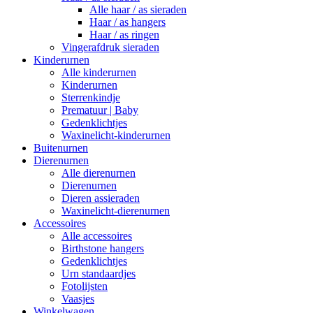
Alle haar / as sieraden
Haar / as hangers
Haar / as ringen
Vingerafdruk sieraden
Kinderurnen
Alle kinderurnen
Kinderurnen
Sterrenkindje
Prematuur | Baby
Gedenklichtjes
Waxinelicht-kinderurnen
Buitenurnen
Dierenurnen
Alle dierenurnen
Dierenurnen
Dieren assieraden
Waxinelicht-dierenurnen
Accessoires
Alle accessoires
Birthstone hangers
Gedenklichtjes
Urn standaardjes
Fotolijsten
Vaasjes
Winkelwagen