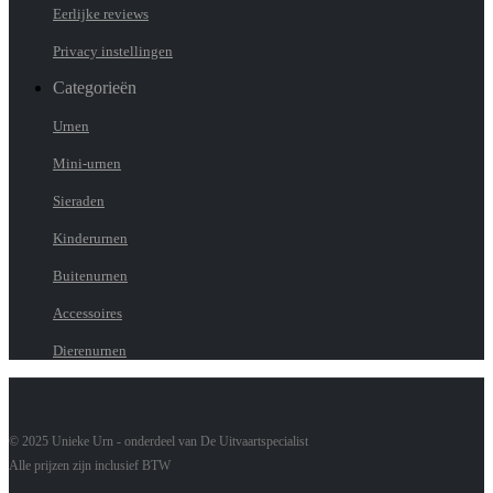
Eerlijke reviews
Privacy instellingen
Categorieën
Urnen
Mini-urnen
Sieraden
Kinderurnen
Buitenurnen
Accessoires
Dierenurnen
© 2025 Unieke Urn - onderdeel van De Uitvaartspecialist
Alle prijzen zijn inclusief BTW