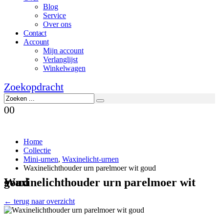
Blog
Service
Over ons
Contact
Account
Mijn account
Verlanglijst
Winkelwagen
Zoekopdracht
0
0
Home
Collectie
Mini-urnen
,
Waxinelicht-urnen
Waxinelichthouder urn parelmoer wit goud
Waxinelichthouder urn parelmoer wit goud
← terug naar overzicht