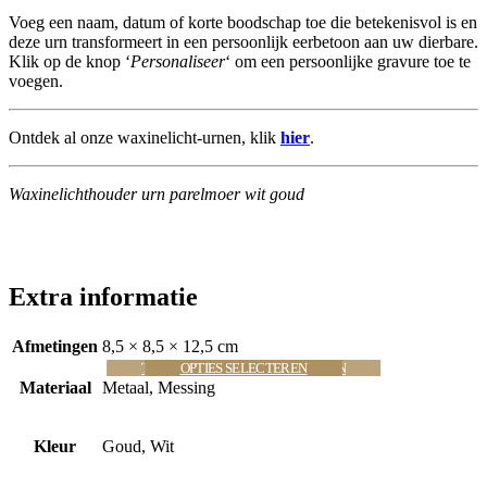
Voeg een naam, datum of korte boodschap toe die betekenisvol is en
deze urn transformeert in een persoonlijk eerbetoon aan uw dierbare.
Klik op de knop ‘
Personaliseer
‘ om een persoonlijke gravure toe te
voegen.
Ontdek al onze waxinelicht-urnen, klik
hier
.
Waxinelichthouder urn parelmoer wit goud
Extra informatie
Afmetingen
8,5 × 8,5 × 12,5 cm
TOEVOEGEN AAN WINKELWAGEN
OPTIES SELECTEREN
OPTIES SELECTEREN
OPTIES SELECTEREN
OPTIES SELECTEREN
Materiaal
Metaal, Messing
Kleur
Goud, Wit