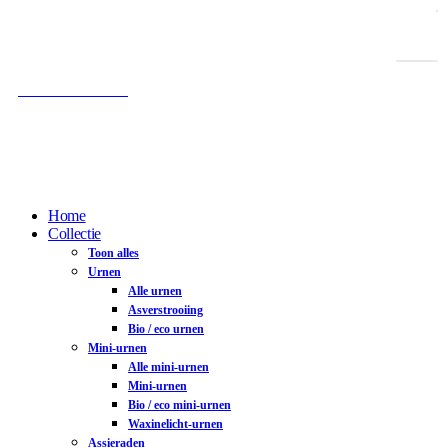
Gratis verzending vanaf € 100,-
Gratis as-afvulservice
100% Veilig betalen
Home
Collectie
Toon alles
Urnen
Alle urnen
Asverstrooiing
Bio / eco urnen
Mini-urnen
Alle mini-urnen
Mini-urnen
Bio / eco mini-urnen
Waxinelicht-urnen
Assieraden