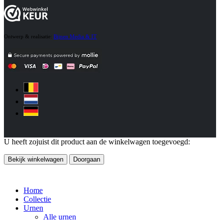
Ontwerp & realisatie:
Bijnen Media & IT
U heeft zojuist dit product aan de winkelwagen toegevoegd:
Bekijk winkelwagen
Doorgaan
Home
Collectie
Urnen
Alle urnen