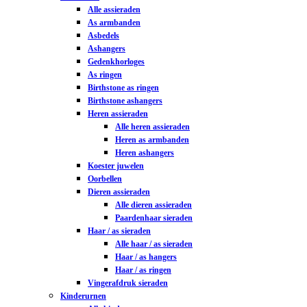
Alle assieraden
As armbanden
Asbedels
Ashangers
Gedenkhorloges
As ringen
Birthstone as ringen
Birthstone ashangers
Heren assieraden
Alle heren assieraden
Heren as armbanden
Heren ashangers
Koester juwelen
Oorbellen
Dieren assieraden
Alle dieren assieraden
Paardenhaar sieraden
Haar / as sieraden
Alle haar / as sieraden
Haar / as hangers
Haar / as ringen
Vingerafdruk sieraden
Kinderurnen