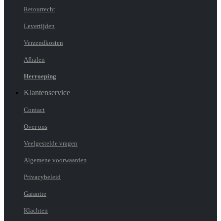
Retourrecht
Levertijden
Verzendkosten
Afhalen
Herroeping
Klantenservice
Contact
Over ons
Veelgestelde vragen
Algemene voorwaarden
Privacybeleid
Garantie
Klachten