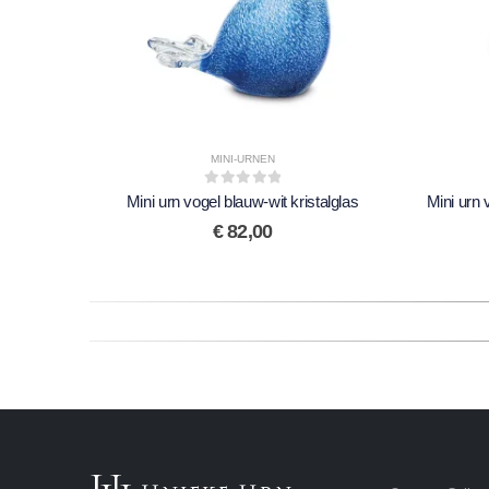
MINI-URNEN
0
out of 5
Mini urn vogel blauw-wit kristalglas
Mini urn 
€
82,00