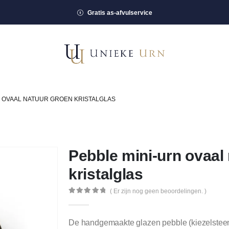
Gratis as-afvulservice
N OVAAL NATUUR GROEN KRISTALGLAS
Pebble mini-urn ovaal
kristalglas
( Er zijn nog geen beoordelingen. )
0
out of 5
De handgemaakte glazen pebble (kiezelsteen) 