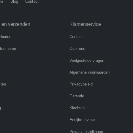
ie
Blog
Contact
n en verzenden
Klantenservice
thoden
Contact
etourneren
Over ons
t
Veelgestelde vragen
Algemene voorwaarden
sten
Privacybeleid
Garantie
g
Klachten
Eerlijke reviews
Privacy instellingen