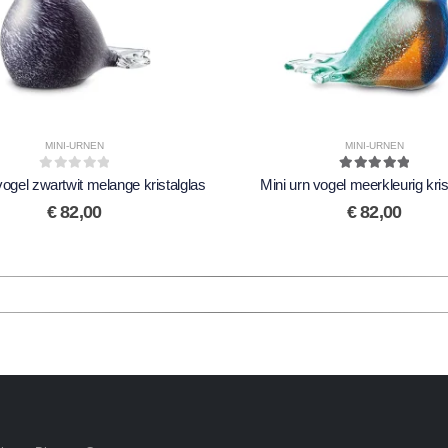
MINI-URNEN
MINI-URNEN
0
out of 5
5.00
out of 5
vogel zwartwit melange kristalglas
Mini urn vogel meerkleurig kris
€
82,00
€
82,00