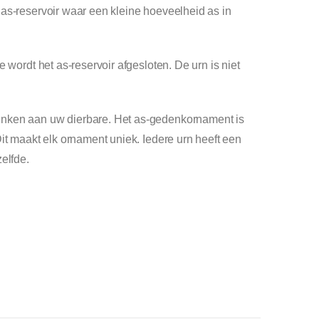
as-reservoir waar een kleine hoeveelheid as in
 wordt het as-reservoir afgesloten. De urn is niet
nken aan uw dierbare. Het as-gedenkornament is
it maakt elk ornament uniek. Iedere urn heeft een
elfde.