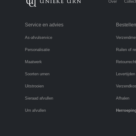
Over
Collect
Service en advies
Bestelle
As-afvulservice
Verzendme
Personalisatie
Ruilen of r
Maatwerk
Retourrech
Soorten urnen
Levertijden
Uitstrooien
Verzendko
Sieraad afvullen
Afhalen
Urn afvullen
Herroepin