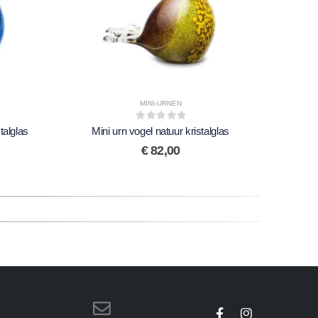
MINI-URNEN
0
out of 5
talglas
Mini urn vogel natuur kristalglas
Mini u
€
82,00