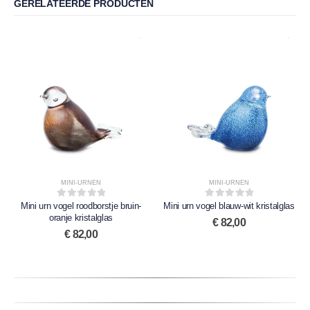
GERELATEERDE PRODUCTEN
MINI-URNEN
MINI-URNEN
Mini urn vogel roodborstje bruin-
0
out of 5
Mini urn vogel blauw-wit kristalglas
0
out of 5
oranje kristalglas
€
82,00
€
82,00