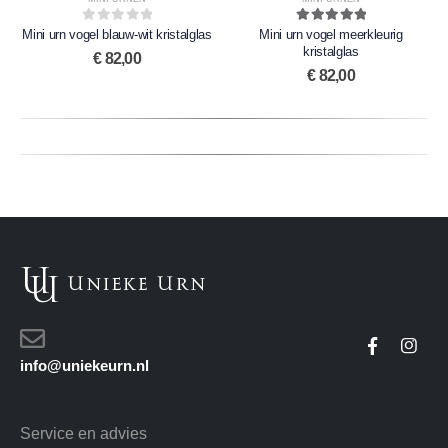
0
out of 5
5.00
out of 5
Mini urn vogel blauw-wit kristalglas
Mini urn vogel meerkleurig
kristalglas
€
82,00
€
82,00
info@uniekeurn.nl
Service en advies