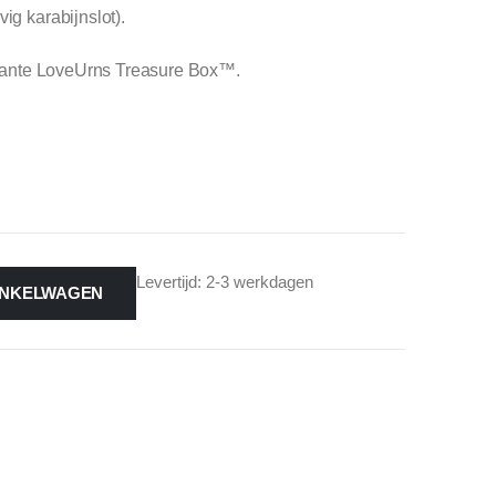
ig karabijnslot).
elegante LoveUrns Treasure Box™.
Levertijd: 2-3 werkdagen
INKELWAGEN