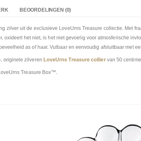
ERK
BEOORDELINGEN (0)
 zilver uit de exclusieve LoveUrns Treasure collectie. Met fraa
er, oxideert het niet, is het niet gevoelig voor atmosferische in
oeveelheid as of haar. Vulbaar en eenvoudig afsluitbaar met ee
 originele zilveren
LoveUrns Treasure collier
van 50 centimet
te LoveUrns Treasure Box™.