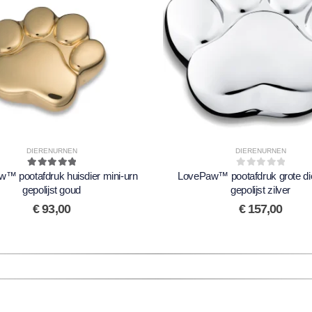
DIERENURNEN
DIERENURNEN
™ pootafdruk huisdier mini-urn
5.00
out of 5
LovePaw™ pootafdruk grote di
0
out of 5
gepolijst goud
gepolijst zilver
€
93,00
€
157,00