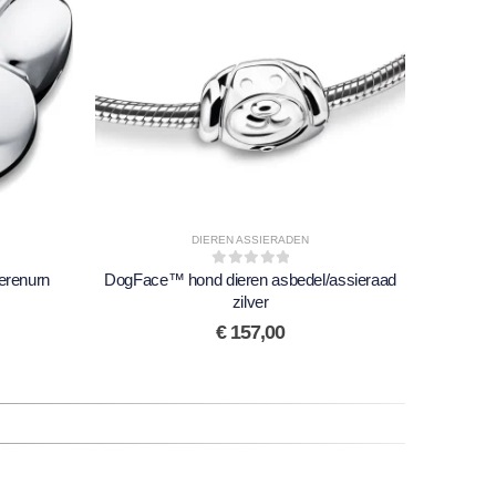
DIEREN ASSIERADEN
erenurn
DogFace™ hond dieren asbedel/assieraad
0
out of 5
Love
zilver
€
157,00