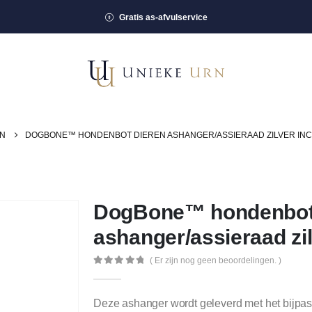
Gratis as-afvulservice
EN
DOGBONE™ HONDENBOT DIEREN ASHANGER/ASSIERAAD ZILVER INCL
DogBone™ hondenbot
ashanger/assieraad zilv
( Er zijn nog geen beoordelingen. )
0
out of 5
Deze ashanger wordt geleverd met het bijpas