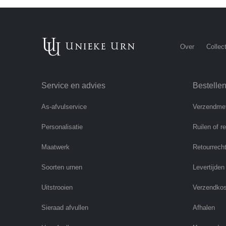
Over
Collect
Service en advies
Bestelle
As-afvulservice
Verzendme
Personalisatie
Ruilen of r
Maatwerk
Retourrech
Soorten urnen
Levertijden
Uitstrooien
Verzendko
Sieraad afvullen
Afhalen