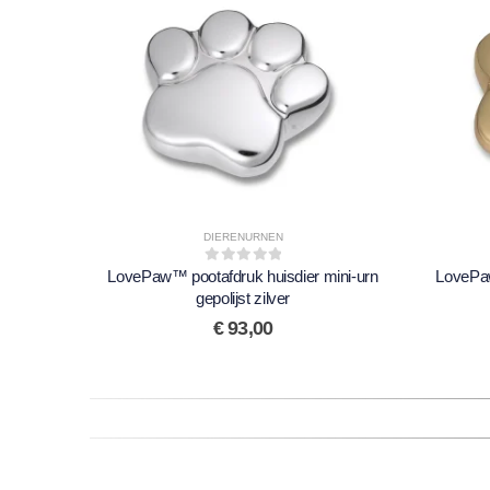
DIERENURNEN
LovePaw™ pootafdruk huisdier mini-urn
0
out of 5
LovePaw
gepolijst zilver
€
93,00