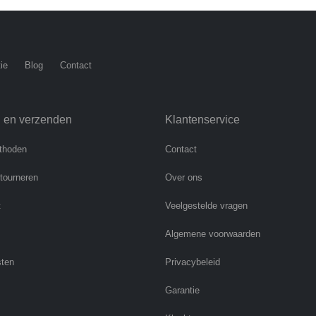
ie
Blog
Contact
n en verzenden
Klantenservice
thoden
Contact
etourneren
Over ons
t
Veelgestelde vragen
Algemene voorwaarden
sten
Privacybeleid
Garantie