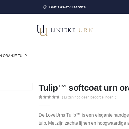
Gratis as-afvulservice
N ORANJE TULP
Tulip™ softcoat urn or
( Er zijn nog geen beoordelingen. )
0
out of 5
De LoveUrns Tulip™ is een elegante handge
tulp. Met zijn zachte lijnen en hoogwaardige 