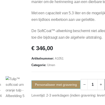
manier om de herinnering aan een dierbare t
Met een capaciteit van 5.3 liter en de mogelij
een tijdloos eerbetoon aan uw geliefde.
De SoftCoat™️-afwerking beschermt niet allee
toe die bijdraagt aan de algehele uitstraling.
€
346,00
Artikelnummer:
A1051
Categorie:
Urnen
Personaliseer met gravering
Levertijd: 2-3 werkdagen (indien gravering: lever