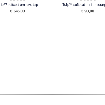
lip™ softcoat urn roze tulp
0
out of 5
Tulip™ softcoat mini-urn oranj
0
out of 5
€
346,00
€
93,00