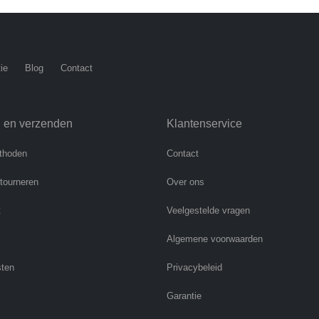
ie
Blog
Contact
n en verzenden
Klantenservice
thoden
Contact
etourneren
Over ons
t
Veelgestelde vragen
Algemene voorwaarden
sten
Privacybeleid
Garantie