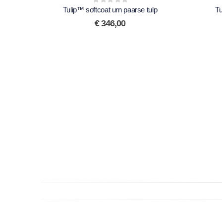
Tulip™ softcoat urn paarse tulp
0
out of 5
Tu
€
346,00