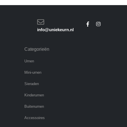
info@uniekeurn.nl
Categorieën
Urnen
Mini-urnen
Sieraden
Kinderurnen
Buitenurnen
Accessoires