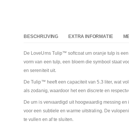
BESCHRIJVING
EXTRA INFORMATIE
M
De LoveUrns Tulip™ softcoat urn oranje tulp is ee
vorm van een tulp, een bloem die symbool staat voo
en sereniteit uit.
De Tulip™ heeft een capaciteit van 5.3 liter, wat vo
als zodanig, waardoor het een discrete en respectv
De urn is vervaardigd uit hoogwaardig messing en is
voor een subtiele en warme uitstraling. De vulope
te vullen en af te sluiten.