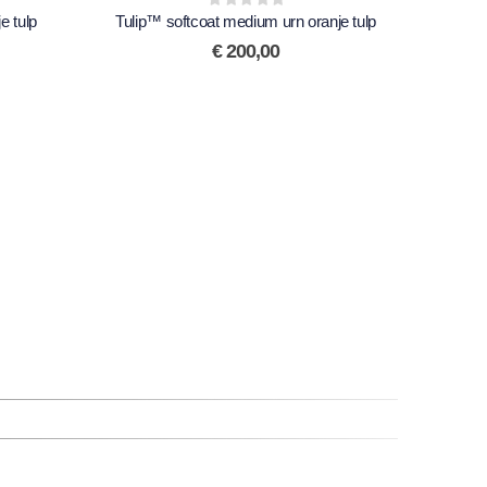
e tulp
Tulip™ softcoat medium urn oranje tulp
0
out of 5
€
200,00
T