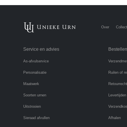
Over
Collect
Service en advies
Bestelle
As-afvulservice
Verzendme
Personalisatie
Ruilen of r
Maatwerk
Retourrech
Soorten urnen
Levertijden
Uitstrooien
Verzendko
Sieraad afvullen
Afhalen