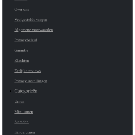
Over ons
Veelgestelde vragen
Algemene voorwaarden
Privacybeleid
Garantie
Klachten
Eerlijke reviews
Privacy instellingen
Categorieën
Urnen
Mini-urnen
Sieraden
Kinderurnen