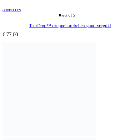
OORBELLEN
0
out of 5
TearDrop™ druppel oorbellen goud verguld
€
77,00