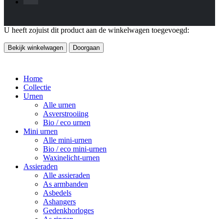
U heeft zojuist dit product aan de winkelwagen toegevoegd:
Bekijk winkelwagen
Doorgaan
Home
Collectie
Urnen
Alle urnen
Asverstrooiing
Bio / eco urnen
Mini urnen
Alle mini-urnen
Bio / eco mini-urnen
Waxinelicht-urnen
Assieraden
Alle assieraden
As armbanden
Asbedels
Ashangers
Gedenkhorloges