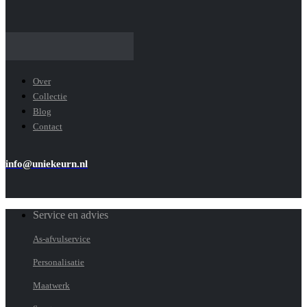
Over
Collectie
Blog
Contact
info@uniekeurn.nl
Service en advies
As-afvulservice
Personalisatie
Maatwerk