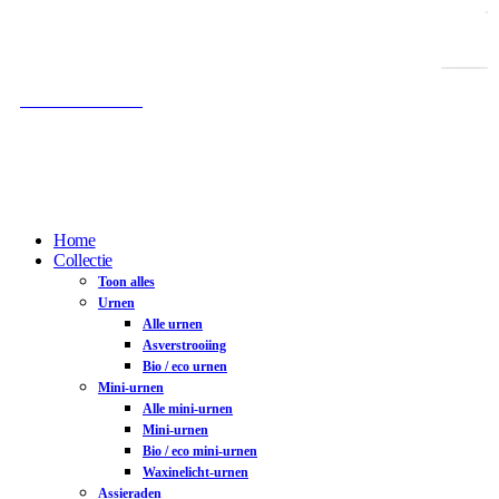
Gratis verzending vanaf € 100,-
Gratis as-afvulservice
100% Veilig betalen
Home
Collectie
Toon alles
Urnen
Alle urnen
Asverstrooiing
Bio / eco urnen
Mini-urnen
Alle mini-urnen
Mini-urnen
Bio / eco mini-urnen
Waxinelicht-urnen
Assieraden