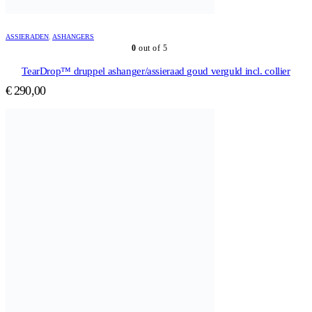
ASSIERADEN
,
ASHANGERS
0
out of 5
TearDrop™ druppel ashanger/assieraad goud verguld incl. collier
€
290,00