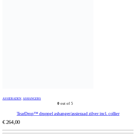
ASSIERADEN
,
ASHANGERS
0
out of 5
TearDrop™ druppel ashanger/assieraad zilver incl. collier
€
264,00