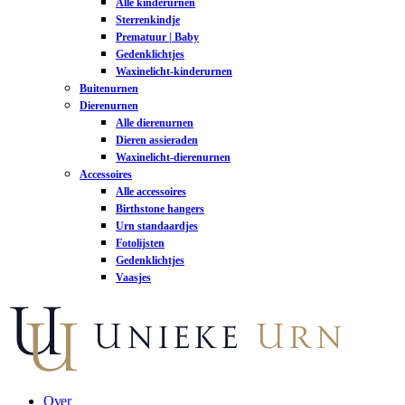
Alle kinderurnen
Sterrenkindje
Prematuur | Baby
Gedenklichtjes
Waxinelicht-kinderurnen
Buitenurnen
Dierenurnen
Alle dierenurnen
Dieren assieraden
Waxinelicht-dierenurnen
Accessoires
Alle accessoires
Birthstone hangers
Urn standaardjes
Fotolijsten
Gedenklichtjes
Vaasjes
Over