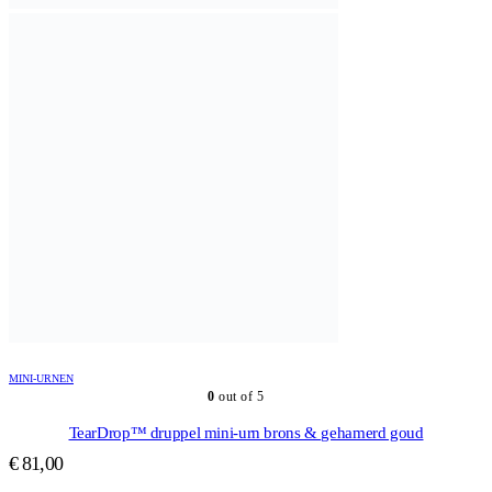
MINI-URNEN
0
out of 5
TearDrop™ druppel mini-urn brons & gehamerd goud
€
81,00