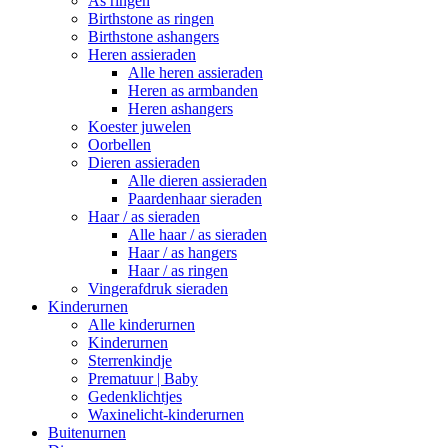
As ringen
Birthstone as ringen
Birthstone ashangers
Heren assieraden
Alle heren assieraden
Heren as armbanden
Heren ashangers
Koester juwelen
Oorbellen
Dieren assieraden
Alle dieren assieraden
Paardenhaar sieraden
Haar / as sieraden
Alle haar / as sieraden
Haar / as hangers
Haar / as ringen
Vingerafdruk sieraden
Kinderurnen
Alle kinderurnen
Kinderurnen
Sterrenkindje
Prematuur | Baby
Gedenklichtjes
Waxinelicht-kinderurnen
Buitenurnen