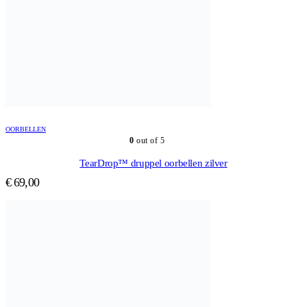
OORBELLEN
0
out of 5
TearDrop™ druppel oorbellen zilver
€
69,00