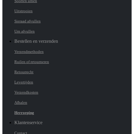
Soorten urnen
Uitstrooien
Sieraad afvullen
Urn afvullen
Bestellen en verzenden
Verzendmethoden
Ruilen of retourneren
Retourrecht
Levertijden
Verzendkosten
Afhalen
Herroeping
Klantenservice
Contact