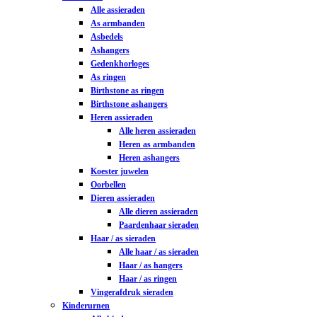
Alle assieraden
As armbanden
Asbedels
Ashangers
Gedenkhorloges
As ringen
Birthstone as ringen
Birthstone ashangers
Heren assieraden
Alle heren assieraden
Heren as armbanden
Heren ashangers
Koester juwelen
Oorbellen
Dieren assieraden
Alle dieren assieraden
Paardenhaar sieraden
Haar / as sieraden
Alle haar / as sieraden
Haar / as hangers
Haar / as ringen
Vingerafdruk sieraden
Kinderurnen