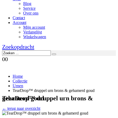
Blog
Service
Over ons
Contact
Account
Mijn account
Verlanglijst
Winkelwagen
Zoekopdracht
0
0
Home
Collectie
Urnen
TearDrop™ druppel urn brons & gehamerd goud
TearDrop™ druppel urn brons & gehamerd goud
← terug naar overzicht