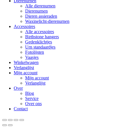
Dierenurnen
Alle dierenurnen
Dierenurnen
Dieren assieraden
Waxinelicht-dierenurnen
Accessoires
Alle accessoires
Birthstone hangers
Gedenklichtjes
Urn standaardjes
Fotolijsten
Vaasjes
Winkelwagen
Verlanglijst
Mijn account
Mijn account
Verlanglijst
Over
Blog
Service
Over ons
Contact