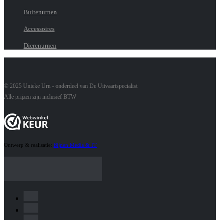
Buitenurnen
Accessoires
Dierenurnen
© 2025 Unieke Urn - onderdeel van De Uitvaartspecialist
Alle prijzen zijn inclusief BTW
Ontwerp & realisatie:
Bijnen Media & IT