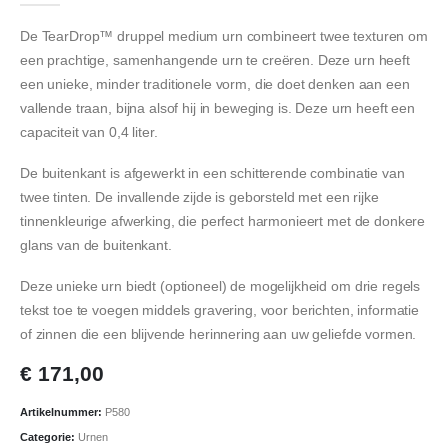
De TearDrop™ druppel medium urn combineert twee texturen om
een prachtige, samenhangende urn te creëren. Deze urn heeft
een unieke, minder traditionele vorm, die doet denken aan een
vallende traan, bijna alsof hij in beweging is. Deze urn heeft een
capaciteit van 0,4 liter.
De buitenkant is afgewerkt in een schitterende combinatie van
twee tinten. De invallende zijde is geborsteld met een rijke
tinnenkleurige afwerking, die perfect harmonieert met de donkere
glans van de buitenkant.
Deze unieke urn biedt (optioneel) de mogelijkheid om drie regels
tekst toe te voegen middels gravering, voor berichten, informatie
of zinnen die een blijvende herinnering aan uw geliefde vormen.
€
171,00
Artikelnummer:
P580
Categorie:
Urnen