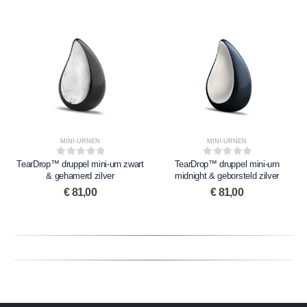
MINI-URNEN
MINI-URNEN
TearDrop™ druppel mini-urn zwart
0
out of 5
TearDrop™ druppel mini-urn
0
out of 5
& gehamerd zilver
midnight & geborsteld zilver
€
81,00
€
81,00