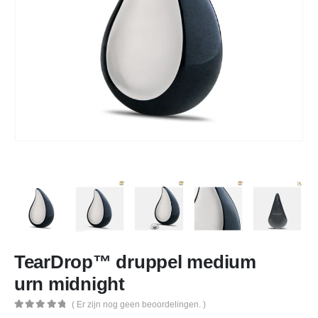
TearDrop™ druppel medium
urn midnight
( Er zijn nog geen beoordelingen. )
0
out of 5