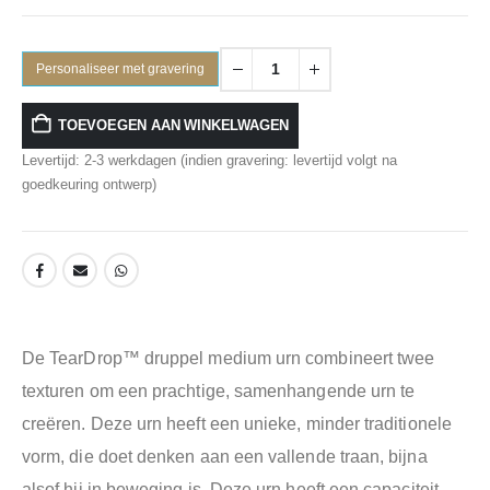
Personaliseer met gravering
TOEVOEGEN AAN WINKELWAGEN
Levertijd: 2-3 werkdagen (indien gravering: levertijd volgt na
goedkeuring ontwerp)
De TearDrop™ druppel medium urn combineert twee
texturen om een prachtige, samenhangende urn te
creëren. Deze urn heeft een unieke, minder traditionele
vorm, die doet denken aan een vallende traan, bijna
alsof hij in beweging is. Deze urn heeft een capaciteit