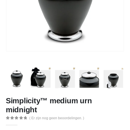
Simplicity™ medium urn
midnight
( Er zijn nog geen beoordelingen. )
0
out of 5