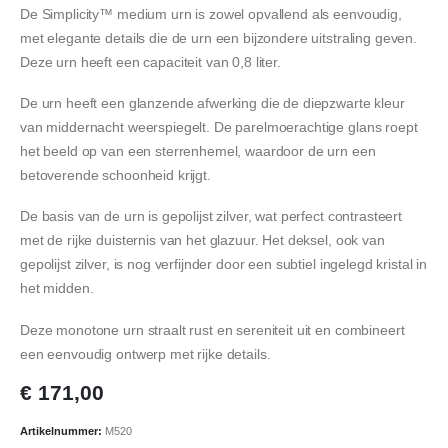
De Simplicity™ medium urn is zowel opvallend als eenvoudig,
met elegante details die de urn een bijzondere uitstraling geven.
Deze urn heeft een capaciteit van 0,8 liter.
De urn heeft een glanzende afwerking die de diepzwarte kleur
van middernacht weerspiegelt. De parelmoerachtige glans roept
het beeld op van een sterrenhemel, waardoor de urn een
betoverende schoonheid krijgt.
De basis van de urn is gepolijst zilver, wat perfect contrasteert
met de rijke duisternis van het glazuur. Het deksel, ook van
gepolijst zilver, is nog verfijnder door een subtiel ingelegd kristal in
het midden.
Deze monotone urn straalt rust en sereniteit uit en combineert
een eenvoudig ontwerp met rijke details.
€
171,00
Artikelnummer:
M520