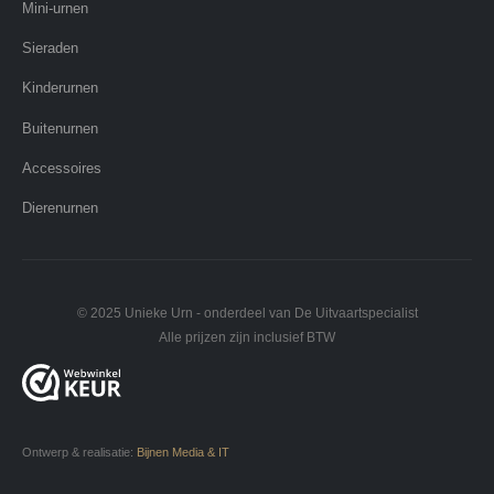
Mini-urnen
Sieraden
Kinderurnen
Buitenurnen
Accessoires
Dierenurnen
© 2025 Unieke Urn - onderdeel van De Uitvaartspecialist
Alle prijzen zijn inclusief BTW
Ontwerp & realisatie:
Bijnen Media & IT