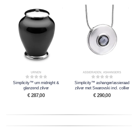
URNEN
ASSIERADEN
,
ASHANGERS
Simplicity™ urn midnight &
0
out of 5
Simplicity™ ashanger/assieraad
0
out of 5
glanzend zilver
zilver met Swarovski incl. collier
€
287,00
€
290,00