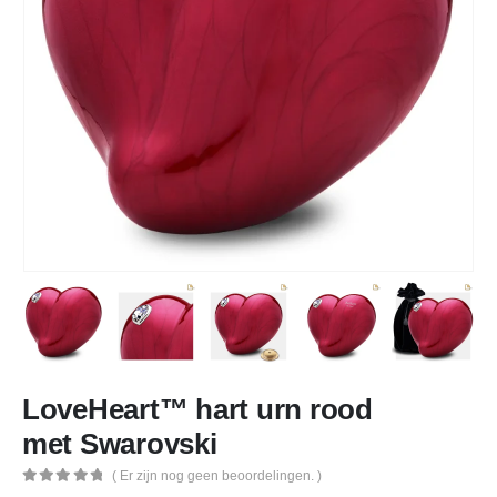
LoveHeart™ hart urn rood
met Swarovski
( Er zijn nog geen beoordelingen. )
0
out of 5