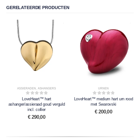
GERELATEERDE PRODUCTEN
ASSIERADEN
,
ASHANGERS
URNEN
LoveHeart™ hart
0
out of 5
LoveHeart™ medium hart urn rood
0
out of 5
ashanger/assieraad goud verguld
met Swarovski
incl. collier
€
200,00
€
290,00