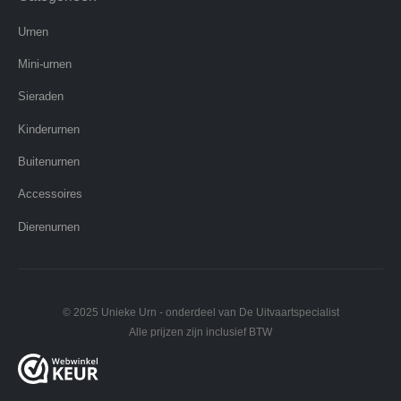
Urnen
Mini-urnen
Sieraden
Kinderurnen
Buitenurnen
Accessoires
Dierenurnen
© 2025 Unieke Urn - onderdeel van De Uitvaartspecialist
Alle prijzen zijn inclusief BTW