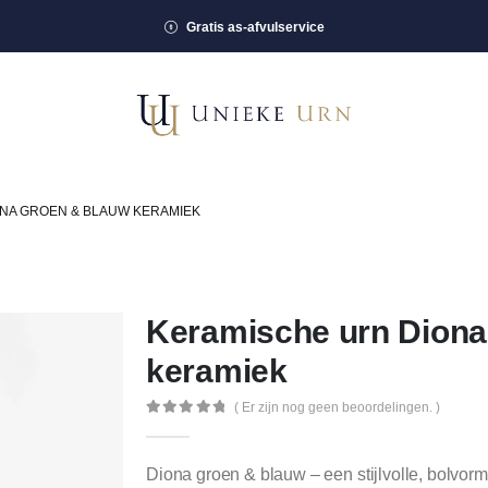
Gratis as-afvulservice
NA GROEN & BLAUW KERAMIEK
Keramische urn Diona
keramiek
( Er zijn nog geen beoordelingen. )
0
out of 5
Diona groen & blauw – een stijlvolle, bolvorm