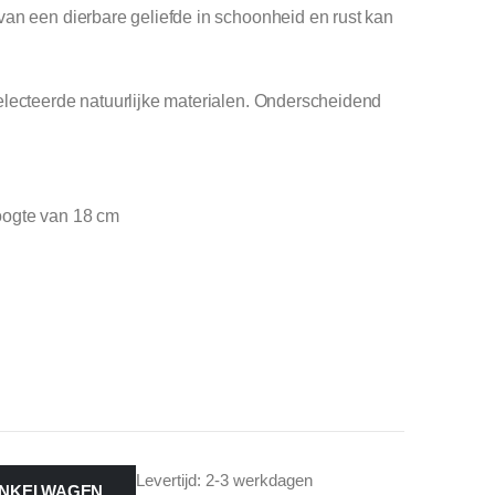
an een dierbare geliefde in schoonheid en rust kan
electeerde natuurlijke materialen. Onderscheidend
oogte van 18 cm
Levertijd: 2-3 werkdagen
INKELWAGEN