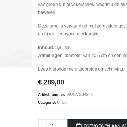
van groen & blauw keramiek, waarin u de as v
bewaren.
Deze urne is vervaardigd met zorgvuldig ges
en mooi – eenvoud met karakter.
Inhoud
: 3,8 liter
Afmetingen
: diameter van 20,5 cm en een h
Lees hieronder de uitgebreide omschrijving.
€
289,00
Artikelnummer:
DIONA-SB427-L
Categorie:
Urnen
TOEVOEGEN AAN W