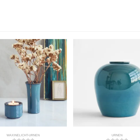
WAXINELICHT-URNEN
URNEN