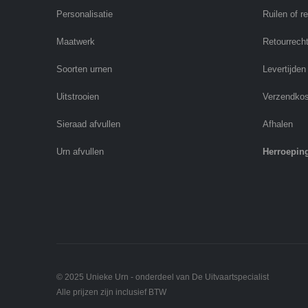
Personalisatie
Ruilen of r
Maatwerk
Retourrech
Soorten urnen
Levertijden
Uitstrooien
Verzendko
Sieraad afvullen
Afhalen
Urn afvullen
Herroepin
© 2025 Unieke Urn - onderdeel van De Uitvaartspecialist
Alle prijzen zijn inclusief BTW