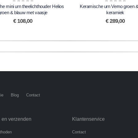
e mini urn theelichthouder Helios
0
out of 5
Keramische urn Verno groen 
0
out of 5
groen & blauw met vaasje
keramiek
€
108,00
€
289,00
ie
Blog
Contact
n en verzenden
Klantenservice
thoden
Contact