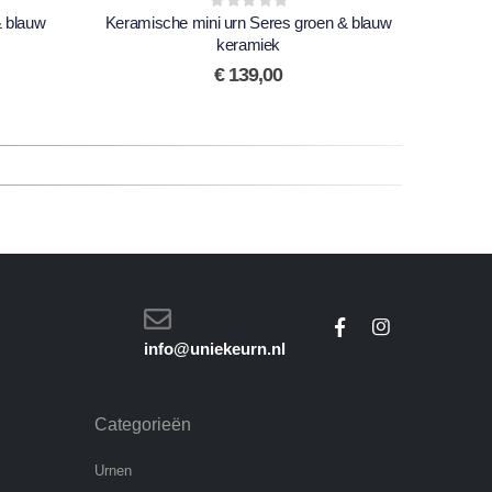
& blauw
Keramische mini urn Seres groen & blauw
0
out of 5
Keram
keramiek
€
139,00
info@uniekeurn.nl
Categorieën
Urnen