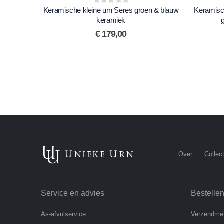
Keramische kleine urn Seres groen & blauw
0
out of 5
Keramisch
keramiek
€
179,00
Over
Collect
Service en advies
Bestelle
As-afvulservice
Verzendme