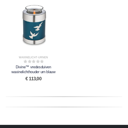
WAXINELICHT-URNEN
Divine™ vredesduiven
0
out of 5
waxinelichthouder urn blauw
€
113,00