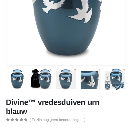
Divine™ vredesduiven urn
blauw
( Er zijn nog geen beoordelingen. )
0
out of 5