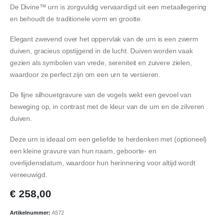
De Divine™ urn is zorgvuldig vervaardigd uit een metaallegering
en behoudt de traditionele vorm en grootte.
Elegant zwevend over het oppervlak van de urn is een zwerm
duiven, gracieus opstijgend in de lucht. Duiven worden vaak
gezien als symbolen van vrede, sereniteit en zuivere zielen,
waardoor ze perfect zijn om een urn te versieren.
De fijne silhouetgravure van de vogels wekt een gevoel van
beweging op, in contrast met de kleur van de urn en de zilveren
duiven.
Deze urn is ideaal om een geliefde te herdenken met (optioneel)
een kleine gravure van hun naam, geboorte- en
overlijdensdatum, waardoor hun herinnering voor altijd wordt
vereeuwigd.
€
258,00
Artikelnummer:
A572