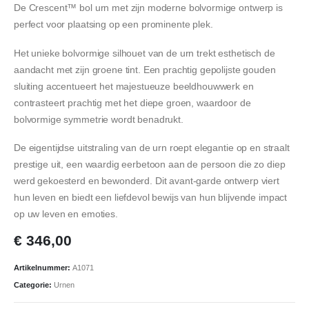
De Crescent™ bol urn met zijn moderne bolvormige ontwerp is
perfect voor plaatsing op een prominente plek.
Het unieke bolvormige silhouet van de urn trekt esthetisch de
aandacht met zijn groene tint. Een prachtig gepolijste gouden
sluiting accentueert het majestueuze beeldhouwwerk en
contrasteert prachtig met het diepe groen, waardoor de
bolvormige symmetrie wordt benadrukt.
De eigentijdse uitstraling van de urn roept elegantie op en straalt
prestige uit, een waardig eerbetoon aan de persoon die zo diep
werd gekoesterd en bewonderd. Dit avant-garde ontwerp viert
hun leven en biedt een liefdevol bewijs van hun blijvende impact
op uw leven en emoties.
€
346,00
Artikelnummer:
A1071
Categorie:
Urnen