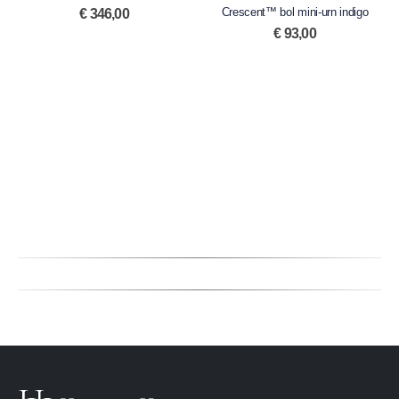
Crescent™ bol mini-urn indigo
0
out of 5
€
346,00
€
93,00