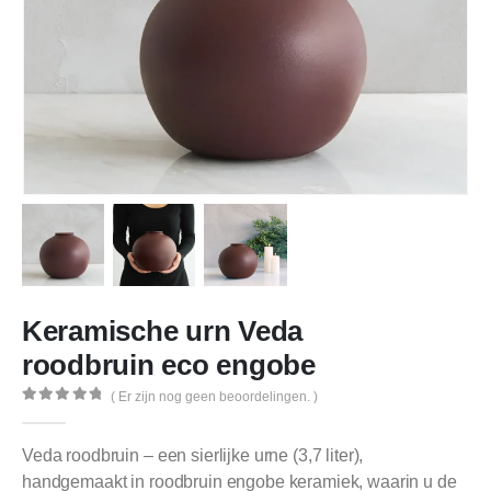
Keramische urn Veda
roodbruin eco engobe
( Er zijn nog geen beoordelingen. )
0
out of 5
Veda roodbruin – een sierlijke urne (3,7 liter),
handgemaakt in roodbruin engobe keramiek, waarin u de