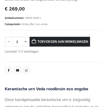
€
269,00
Artikelnummer:
VEDA-S426-L
Categorieën:
Urnen
,
Bio / eco urnen
TOEVOEGEN AAN WINKELWAGEN
Levertijd: 2-3 werkdagen
Keramische urn Veda roodbruin eco engobe
Deze handgemaakte keramische urn is zorgvuldig
ontworpen om de volledige hoeveelheid crematie-as te