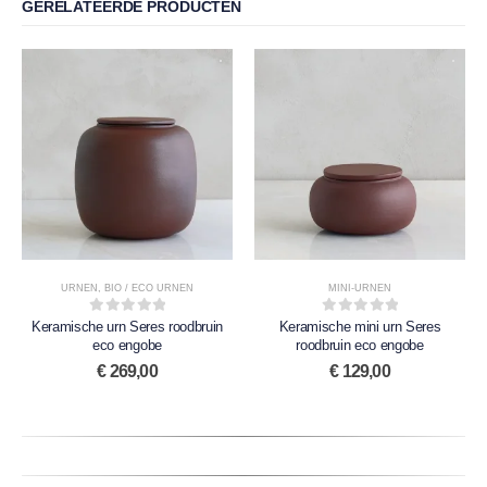
GERELATEERDE PRODUCTEN
URNEN
,
BIO / ECO URNEN
MINI-URNEN
0
out of 5
0
out of 5
Keramische urn Seres roodbruin
Keramische mini urn Seres
eco engobe
roodbruin eco engobe
€
269,00
€
129,00