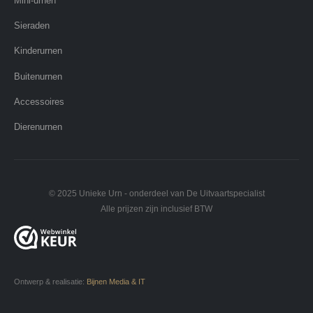
Mini-urnen
Sieraden
Kinderurnen
Buitenurnen
Accessoires
Dierenurnen
© 2025 Unieke Urn - onderdeel van De Uitvaartspecialist
Alle prijzen zijn inclusief BTW
Ontwerp & realisatie:
Bijnen Media & IT