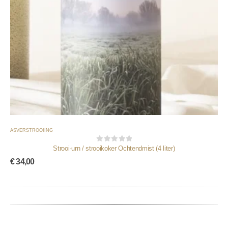
ASVERSTROOIING
Strooi-urn / strooikoker Ochtendmist (4 liter)
0
out of 5
€
34,00