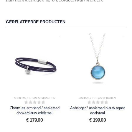
GERELATEERDE PRODUCTEN
ASSIERADEN
,
AS ARMBANDEN
ASHANGERS
,
ASSIERADEN
Charm as armband / assieraad
0
out of 5
Ashanger / assieraad blauw agaat
0
out of 5
donkerblauw edelstaal
edelstaal
€
179,00
€
199,00