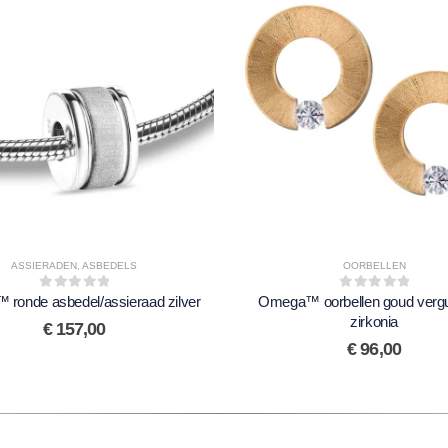
ASSIERADEN
,
ASBEDELS
OORBELLEN
ronde asbedel/assieraad zilver
0
out of 5
Omega™ oorbellen goud vergu
0
out of 5
zirkonia
€
157,00
€
96,00