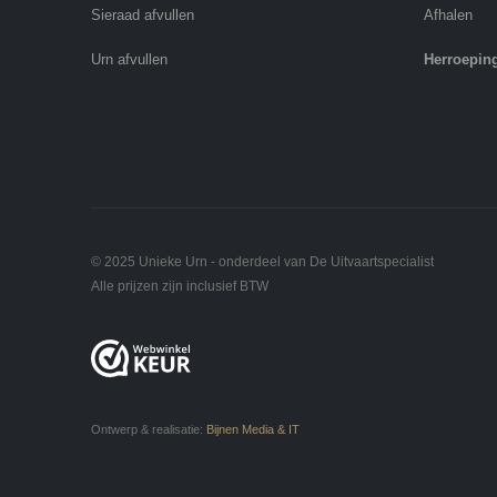
Sieraad afvullen
Afhalen
Urn afvullen
Herroepin
© 2025 Unieke Urn - onderdeel van De Uitvaartspecialist
Alle prijzen zijn inclusief BTW
Ontwerp & realisatie:
Bijnen Media & IT