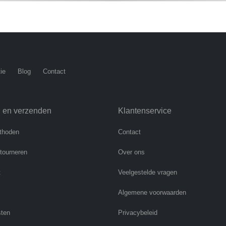
ie
Blog
Contact
n en verzenden
Klantenservice
thoden
Contact
etourneren
Over ons
t
Veelgestelde vragen
Algemene voorwaarden
sten
Privacybeleid