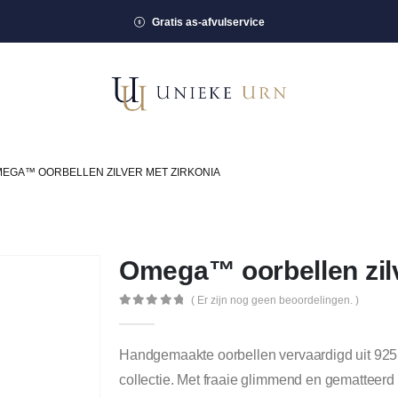
Gratis as-afvulservice
EGA™ OORBELLEN ZILVER MET ZIRKONIA
Omega™ oorbellen zilv
( Er zijn nog geen beoordelingen. )
0
out of 5
Handgemaakte oorbellen vervaardigd uit 925 S
collectie. Met fraaie glimmend en gematteerd z