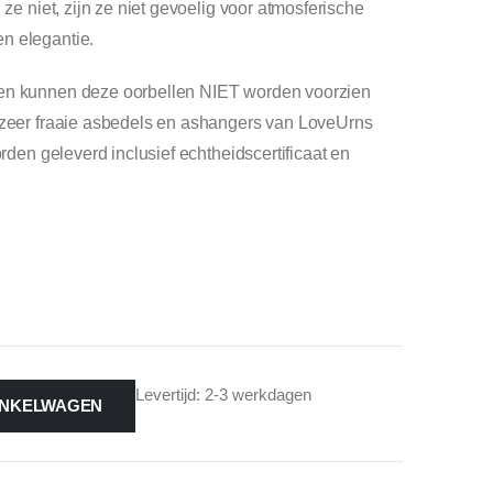
 ze niet, zijn ze niet gevoelig voor atmosferische
n elegantie.
men kunnen deze oorbellen NIET worden voorzien
e zeer fraaie asbedels en ashangers van LoveUrns
orden geleverd inclusief echtheidscertificaat en
Levertijd: 2-3 werkdagen
INKELWAGEN