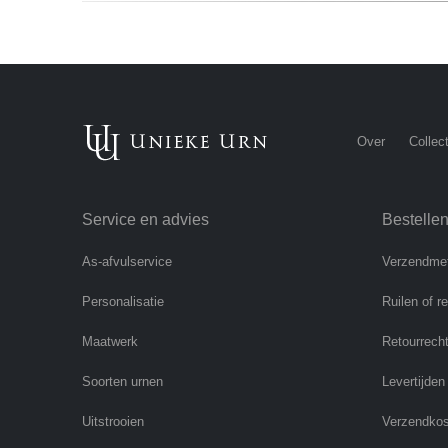
Over
Collect
Service en advies
Bestelle
As-afvulservice
Verzendme
Personalisatie
Ruilen of r
Maatwerk
Retourrech
Soorten urnen
Levertijden
Uitstrooien
Verzendko