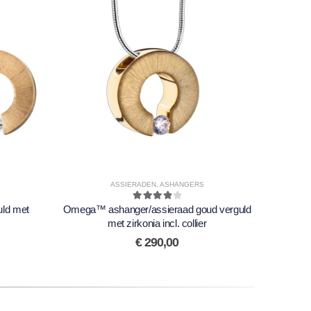
ASSIERADEN
,
ASHANGERS
ld met
Omega™ ashanger/assieraad goud verguld
4.00
out of 5
met zirkonia incl. collier
€
290,00