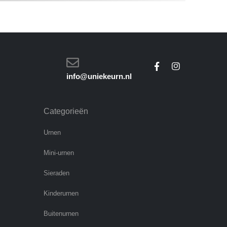
info@uniekeurn.nl
Categorieën
Urnen
Mini-urnen
Sieraden
Kinderurnen
Buitenurnen