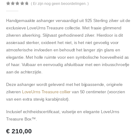
( Er zijn nog geen beoordelingen. )
0
out of 5
Handgemaakte ashanger vervaardigd uit 925 Sterling zilver uit de
exclusieve LoveUrns Treasure collectie. Met fraaie glimmend
zilveren afwerking. Slijtvast gerhodineerd zilver. Hierdoor is dit
assieraad sterker, oxideert het niet, is het niet gevoelig voor
atmosferische invloeden en behoudt het langer zijn glans en
elegantie. Met holle ruimte voor een symbolische hoeveelheid as
of haar. Vulbaar en eenvoudig afsluitbaar met een inbusschroefje
aan de achterzijde.
Deze ashanger wordt geleverd met het bijpassende, originele
zilveren
LoveUrns Treasure collier
van 50 centimeter (voorzien
van een extra stevig karabijnslot).
Inclusief echtheidscertificaat, vulsetje en elegante LoveUrns
Treasure Box™.
€
210,00