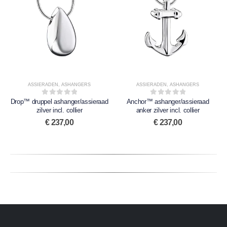
ASSIERADEN
,
ASHANGERS
ASSIERADEN
,
ASHANGERS
Drop™ druppel ashanger/assieraad
0
out of 5
Anchor™ ashanger/assieraad
0
out of 5
zilver incl. collier
anker zilver incl. collier
€
237,00
€
237,00