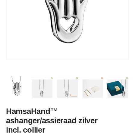
HamsaHand™
ashanger/assieraad zilver
incl. collier