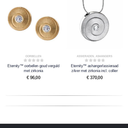
OORBELLEN
ASSIERADEN
,
ASHANGERS
Eternity™ oorbellen goud verguld
0
out of 5
Eternity™ ashanger/assieraad
0
out of 5
met zirkonia
zilver met zirkonia incl. collier
€
96,00
€
370,00