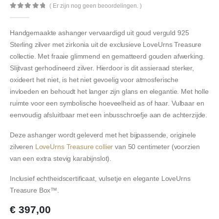
( Er zijn nog geen beoordelingen. )
0
out of 5
Handgemaakte ashanger vervaardigd uit goud verguld 925
Sterling zilver met zirkonia uit de exclusieve LoveUrns Treasure
collectie. Met fraaie glimmend en gematteerd gouden afwerking.
Slijtvast gerhodineerd zilver. Hierdoor is dit assieraad sterker,
oxideert het niet, is het niet gevoelig voor atmosferische
invloeden en behoudt het langer zijn glans en elegantie. Met holle
ruimte voor een symbolische hoeveelheid as of haar. Vulbaar en
eenvoudig afsluitbaar met een inbusschroefje aan de achterzijde.
Deze ashanger wordt geleverd met het bijpassende, originele
zilveren
LoveUrns Treasure collier
van 50 centimeter (voorzien
van een extra stevig karabijnslot).
Inclusief echtheidscertificaat, vulsetje en elegante LoveUrns
Treasure Box™.
€
397,00