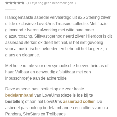
( Er zijn nog geen beoordelingen. )
0
out of 5
Handgemaakte asbedel vervaardigd uit 925 Sterling zilver
uit de exclusieve LoveUrns Treasure collectie. Met fraaie
glimmend zilveren afwerking met witte parelmoer
glazuurcoating. Slijtvast gerhodineerd zilver. Hierdoor is dit
assieraad sterker, oxideert het niet, is het niet gevoelig
voor atmosferische invloeden en behoudt het langer zijn
glans en elegantie.
Met holle ruimte voor een symbolische hoeveelheid as of
haar. Vulbaar en eenvoudig afsluitbaar met een
inbusschroefje aan de achterzijde.
Deze asbedel past perfect op de zeer fraaie
bedelarmband
van LoveUrns (
deze is los bij te
bestellen
) of aan het LoveUrns
assieraad collier
. De
asbedel past ook op bedelarmbanden en colliers van o.a.
Pandora, SimStars en Trollbeads.