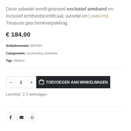
Deze asbedel wordt geleverd
exclusief armband
en
inclusief echtheidscertificaat, vulsetje en
LoveUrns
Treasure geschenkverpakking.
€
184,00
Artikelnummer:
BD2092
Categorieën:
Assieraden
,
Asbedels
Tag:
Vlinders
TOEVOEGEN AAN WINKELWAGEN
Levertijd: 2-3 werkdagen