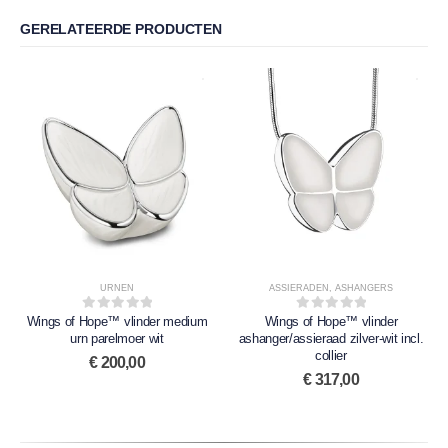
GERELATEERDE PRODUCTEN
URNEN
ASSIERADEN
,
ASHANGERS
Wings of Hope™ vlinder medium
0
out of 5
Wings of Hope™ vlinder
0
out of 5
urn parelmoer wit
ashanger/assieraad zilver-wit incl.
collier
€
200,00
€
317,00