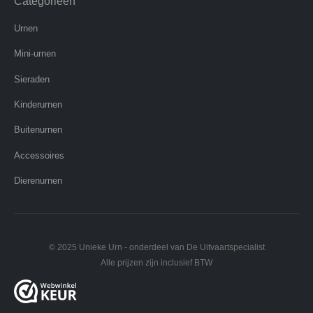
Categorieën
Urnen
Mini-urnen
Sieraden
Kinderurnen
Buitenurnen
Accessoires
Dierenurnen
© 2025 Unieke Urn - onderdeel van De Uitvaartspecialist
Alle prijzen zijn inclusief BTW