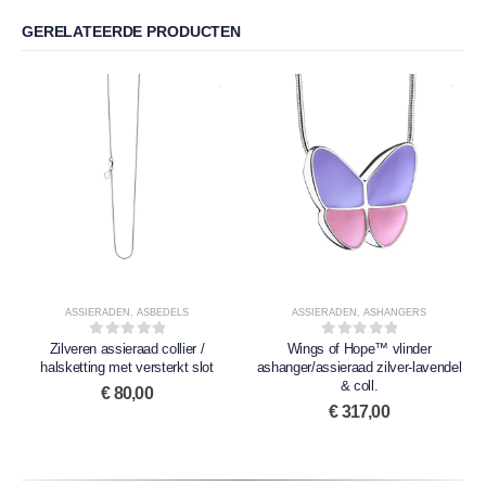
GERELATEERDE PRODUCTEN
ASSIERADEN
,
ASBEDELS
ASSIERADEN
,
ASHANGERS
Zilveren assieraad collier /
0
out of 5
Wings of Hope™ vlinder
0
out of 5
halsketting met versterkt slot
ashanger/assieraad zilver-lavendel
& coll.
€
80,00
€
317,00