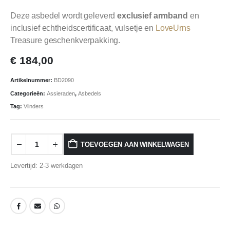
Deze asbedel wordt geleverd
exclusief armband
en
inclusief echtheidscertificaat, vulsetje en
LoveUrns
Treasure geschenkverpakking.
€
184,00
Artikelnummer:
BD2090
Categorieën:
Assieraden
,
Asbedels
Tag:
Vlinders
TOEVOEGEN AAN WINKELWAGEN
Levertijd: 2-3 werkdagen