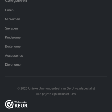
Categorieën
Urnen
Mini-urnen
Sieraden
Kinderurnen
Buitenurnen
Accessoires
Dierenurnen
© 2025 Unieke Urn - onderdeel van De Uitvaartspecialist
Alle prijzen zijn inclusief BTW