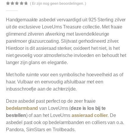
( Er zijn nog geen beoordelingen. )
0
out of 5
Handgemaakte asbedel vervaardigd uit 925 Sterling zilver
uit de exclusieve LoveUrns Treasure collectie. Met fraaie
glimmend zilveren afwerking met lavendelkleurige
parelmoer glazuurcoating. Slijtvast gerhodineerd zilver.
Hierdoor is dit assieraad sterker, oxideert het niet, is het
niet gevoelig voor atmosferische invloeden en behoudt het
langer zijn glans en elegantie.
Met holle ruimte voor een symbolische hoeveelheid as of
haar. Vulbaar en eenvoudig afsluitbaar met een
inbusschroefje aan de achterzijde.
Deze asbedel past perfect op de zeer fraaie
bedelarmband
van LoveUrns (
deze is los bij te
bestellen
) of aan het LoveUrns
assieraad collier
. De
asbedel past ook op bedelarmbanden en colliers van o.a.
Pandora, SimStars en Trollbeads.