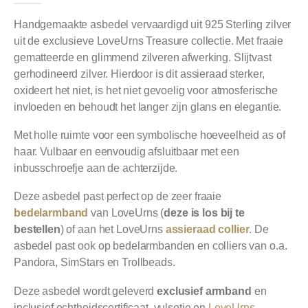
Handgemaakte asbedel vervaardigd uit 925 Sterling zilver
uit de exclusieve LoveUrns Treasure collectie. Met fraaie
gematteerde en glimmend zilveren afwerking. Slijtvast
gerhodineerd zilver. Hierdoor is dit assieraad sterker,
oxideert het niet, is het niet gevoelig voor atmosferische
invloeden en behoudt het langer zijn glans en elegantie.
Met holle ruimte voor een symbolische hoeveelheid as of
haar. Vulbaar en eenvoudig afsluitbaar met een
inbusschroefje aan de achterzijde.
Deze asbedel past perfect op de zeer fraaie
bedelarmband
van LoveUrns (
deze is los bij te
bestellen
) of aan het LoveUrns
assieraad collier
. De
asbedel past ook op bedelarmbanden en colliers van o.a.
Pandora, SimStars en Trollbeads.
Deze asbedel wordt geleverd
exclusief armband
en
inclusief echtheidscertificaat, vulsetje en
LoveUrns