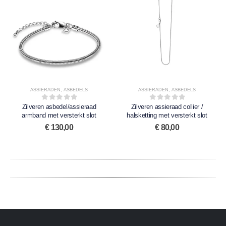
ASSIERADEN
,
ASBEDELS
ASSIERADEN
,
ASBEDELS
Zilveren asbedel/assieraad
0
out of 5
Zilveren assieraad collier /
0
out of 5
armband met versterkt slot
halsketting met versterkt slot
€
130,00
€
80,00