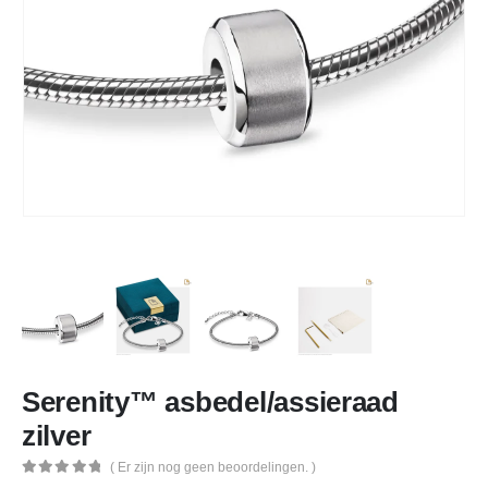
Serenity™ asbedel/assieraad
zilver
( Er zijn nog geen beoordelingen. )
0
out of 5