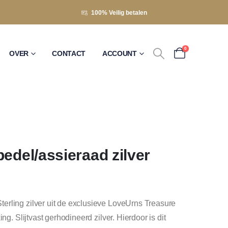
100% Veilig betalen
0
OVER
CONTACT
ACCOUNT
edel/assieraad zilver
erling zilver uit de exclusieve LoveUrns Treasure
ng. Slijtvast gerhodineerd zilver. Hierdoor is dit