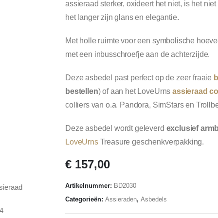
assieraad sterker, oxideert het niet, is het n
het langer zijn glans en elegantie.
Met holle ruimte voor een symbolische hoevee
met een inbusschroefje aan de achterzijde.
Deze asbedel past perfect op de zeer fraaie
b
bestellen
) of aan het LoveUrns
assieraad col
colliers van o.a. Pandora, SimStars en Trollb
Deze asbedel wordt geleverd
exclusief arm
LoveUrns
Treasure geschenkverpakking.
€
157,00
Artikelnummer:
BD2030
Categorieën:
Assieraden
,
Asbedels