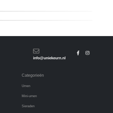
info@uniekeurn.nl
Categorieën
Urnen
Mini-urnen
Sieraden