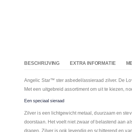
BESCHRIJVING
EXTRA INFORMATIE
M
Angelic Star™ ster asbedel/assieraad zilver. De Lo
Met een uitgebreid assortiment om uit te kiezen, no
Een speciaal sieraad
Z
ilver is een lichtgewicht metaal, duurzaam en stev
doorstaan. Het voelt niet zwaar of belastend aan als
dragen. Zilver is ook levendig en schitterend en van