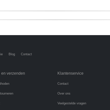
ie
Blog
Contact
n en verzenden
Klantenservice
thoden
Contact
etourneren
Over ons
t
Veelgestelde vragen