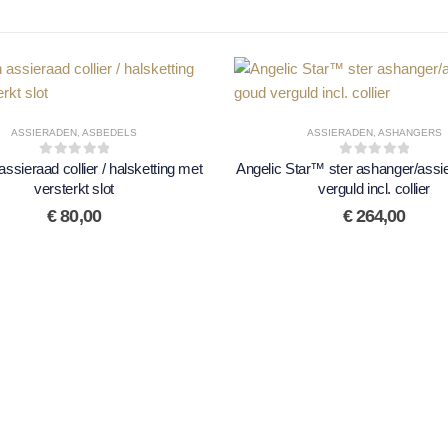
ASSIERADEN
,
ASBEDELS
ASSIERADEN
,
ASHANGERS
assieraad collier / halsketting met
0
out of 5
Angelic Star™ ster ashanger/assi
0
out of 5
versterkt slot
verguld incl. collier
€
80,00
€
264,00