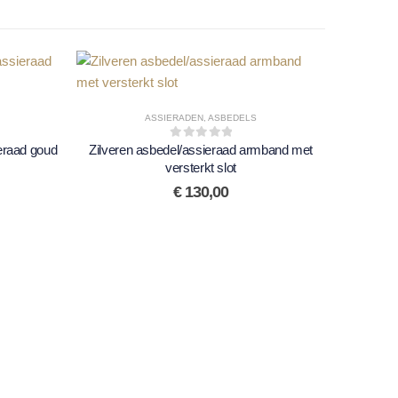
ASSIERADEN
,
ASBEDELS
eraad goud
Zilveren asbedel/assieraad armband met
0
out of 5
versterkt slot
€
130,00
Ange