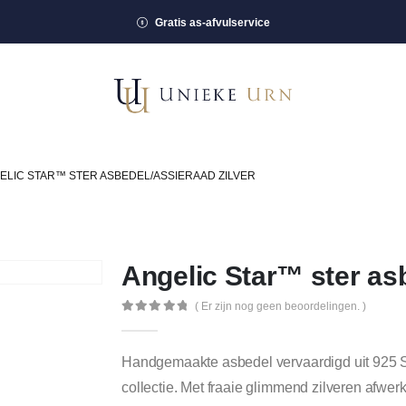
Gratis as-afvulservice
ELIC STAR™ STER ASBEDEL/ASSIERAAD ZILVER
Angelic Star™ ster asb
( Er zijn nog geen beoordelingen. )
0
out of 5
Handgemaakte asbedel vervaardigd uit 925 St
collectie. Met fraaie glimmend zilveren afwerki