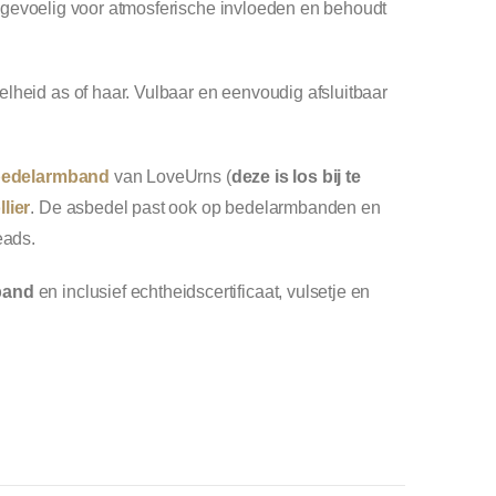
iet gevoelig voor atmosferische invloeden en behoudt
lheid as of haar. Vulbaar en eenvoudig afsluitbaar
edelarmband
van LoveUrns (
deze is los bij te
lier
. De asbedel past ook op bedelarmbanden en
eads.
band
en inclusief echtheidscertificaat, vulsetje en