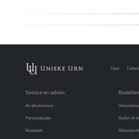
Over
Collect
Service en advies
Bestelle
As-afvulservice
Verzendme
Personalisatie
Ruilen of r
Maatwerk
Retourrech