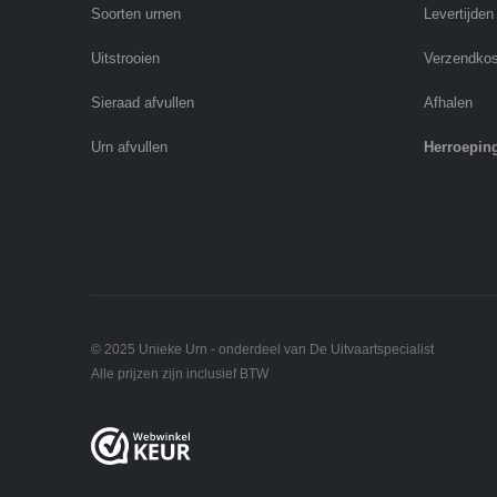
Soorten urnen
Levertijden
Uitstrooien
Verzendko
Sieraad afvullen
Afhalen
Urn afvullen
Herroepin
© 2025 Unieke Urn - onderdeel van De Uitvaartspecialist
Alle prijzen zijn inclusief BTW