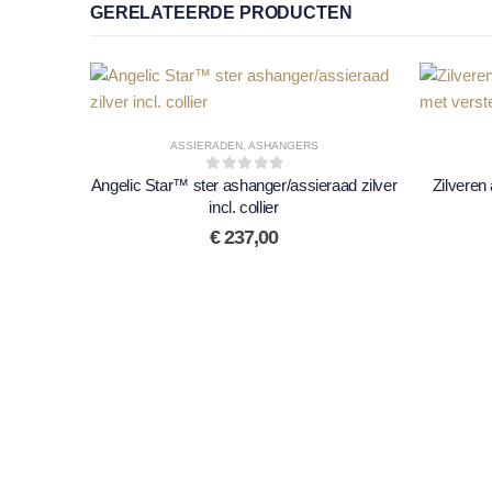
GERELATEERDE PRODUCTEN
ASSIERADEN
,
ASHANGERS
Angelic Star™ ster ashanger/assieraad zilver
0
out of 5
Zilveren 
incl. collier
€
237,00