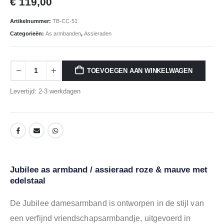
€
119,00
Artikelnummer:
TB-CC-51
Categorieën:
As armbanden
,
Assieraden
TOEVOEGEN AAN WINKELWAGEN
Levertijd: 2-3 werkdagen
Jubilee as armband / assieraad roze & mauve met
edelstaal
De Jubilee damesarmband is ontworpen in de stijl van
een verfijnd vriendschapsarmbandje, uitgevoerd in