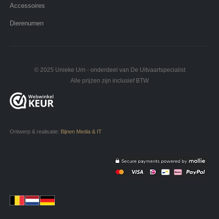
Accessoires
Dierenurnen
© 2025 Unieke Urn - onderdeel van De Uitvaartspecialist
Alle prijzen zijn inclusief BTW
Ontwerp & realisatie:
Bijnen Media & IT