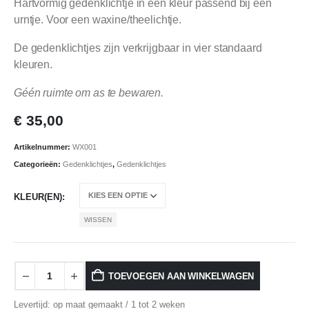
Hartvormig gedenklichtje in een kleur passend bij een
urntje. Voor een waxine/theelichtje.
De gedenklichtjes zijn verkrijgbaar in vier standaard
kleuren.
Géén ruimte om as te bewaren.
€
35,00
Artikelnummer:
WX001
Categorieën:
Gedenklichtjes
,
Gedenklichtjes
KLEUR(EN)
WISSEN
TOEVOEGEN AAN WINKELWAGEN
Levertijd: op maat gemaakt / 1 tot 2 weken