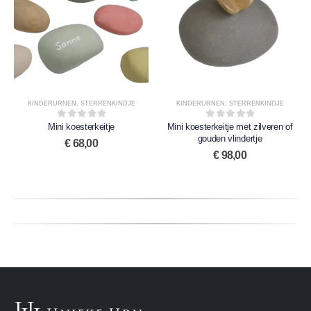
KINDERURNEN
,
STERRENKINDJE
KINDERURNEN
,
STERRENKINDJE
Mini koesterkeitje
0
out of 5
Mini koesterkeitje met zilveren of
0
out of 5
gouden vlindertje
€
68,00
€
98,00