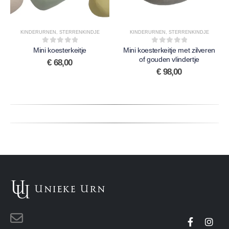
KINDERURNEN
,
STERRENKINDJE
KINDERURNEN
,
STERRENKINDJE
0
out of 5
0
out of 5
Mini koesterkeitje
Mini koesterkeitje met zilveren
of gouden vlindertje
€
68,00
€
98,00