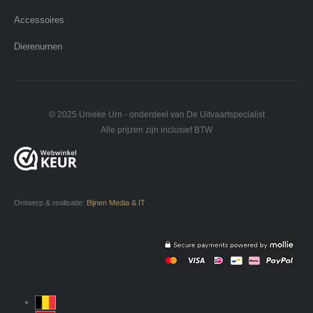
Accessoires
Dierenurnen
© 2025 Unieke Urn - onderdeel van De Uitvaartspecialist
Alle prijzen zijn inclusief BTW
Ontwerp & realisatie:
Bijnen Media & IT