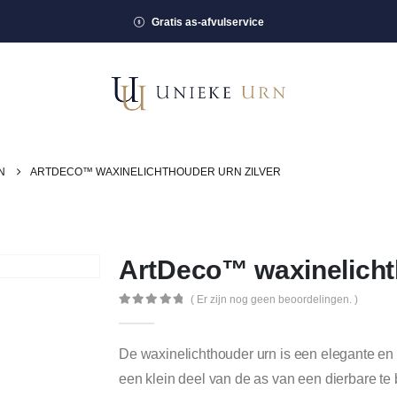
Gratis as-afvulservice
N
ARTDECO™ WAXINELICHTHOUDER URN ZILVER
ArtDeco™ waxinelichth
( Er zijn nog geen beoordelingen. )
0
out of 5
De waxinelichthouder urn is een elegante en
een klein deel van de as van een dierbare te 