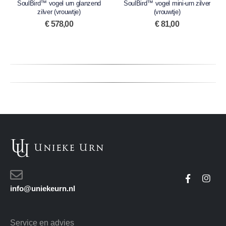
SoulBird™ vogel urn glanzend
0
out of 5
SoulBird™ vogel mini-urn zilver
0
out of 5
zilver (vrouwtje)
(vrouwtje)
€
578,00
€
81,00
info@uniekeurn.nl
Service en advies