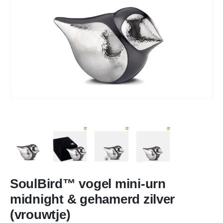
SoulBird™ vogel mini-urn
midnight & gehamerd zilver
(vrouwtje)