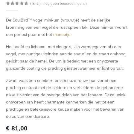
( Er zijn nog geen beoordelingen. )
0
out of 5
De SoulBird™ vogel mini-urn (vrouwtje) heeft de sierlijke
kromming van een vogel die rust op een tak. Deze mini-urn vormt
een perfect paar met het
mannetje
.
Het hoofd en lichaam, met vleugels, zijn vormgegeven als een
vogel, met puntige uiteinden aan de snavel en de staart omhoog
gericht naar de hemel. De urn is bedekt met een onyxzwarte
glanzende coating die prachtig glinstert wanneer er licht op valt.
Zwart, vaak een sombere en serieuze rouwkleur, vormt een
prachtig contrast met de heldere en verhelderende gehamerde
nikkelzilvertint van de overige delen van het lichaam. Deze uniek
ontworpen urn heeft charmante kenmerken die het tot een
prachtige en betekenisvolle keuze maken voor het bewaren van
de as van een dierbare.
€
81,00