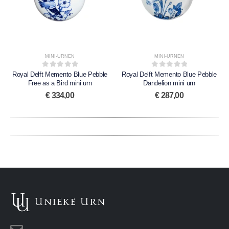
MINI-URNEN
MINI-URNEN
0
out of 5
0
out of 5
Royal Delft Memento Blue Pebble
Royal Delft Memento Blue Pebble
Free as a Bird mini urn
Dandelion mini urn
€
334,00
€
287,00