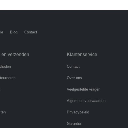
ie
Blog
Contact
n en verzenden
Klantenservice
thoden
Contact
etourneren
Over ons
t
Veelgestelde vragen
Algemene voorwaarden
sten
Privacybeleid
Garantie