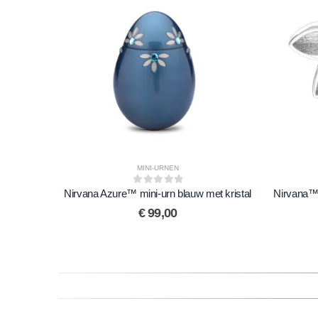
MINI-URNEN
Nirvana Azure™ mini-urn blauw met kristal
0
out of 5
Nirvana™ 
€
99,00