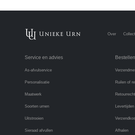
Over
Collect
Service en advies
Bestelle
As-afvulservice
Verzendme
Personalisatie
Ruilen of r
Maatwerk
Retourrech
Soorten urnen
Levertijden
Uitstrooien
Verzendko
Sieraad afvullen
Afhalen