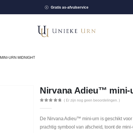
Gratis as-afvulservice
MINI-URN MIDNIGHT
Nirvana Adieu™ mini-
( Er zijn nog geen beoordelingen. )
0
out of 5
De Nirvana Adieu™ mini-urn is geschikt voor 
prachtig symbool van afscheid, toont de mini-u