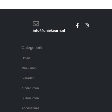
info@uniekeurn.nl
Categorieën
Urnen
Mini-urnen
Sieraden
Kinderurnen
Buitenurnen
Accessoires