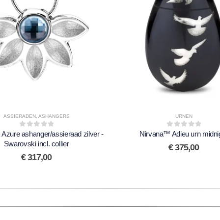
ASSIERADEN
,
ASHANGERS
URNEN
Azure ashanger/assieraad zilver -
0
out of 5
Nirvana™ Adieu urn midni
0
out of 5
Swarovski incl. collier
€
375,00
€
317,00