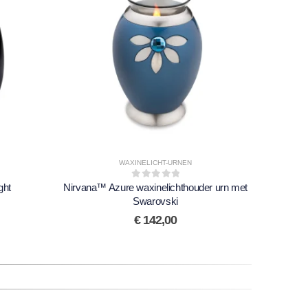
WAXINELICHT-URNEN
ght
Nirvana™ Azure waxinelichthouder urn met
0
out of 5
Nirvana
Swarovski
€
142,00