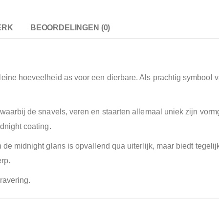
ERK
BEOORDELINGEN (0)
ine hoeveelheid as voor een dierbare. Als prachtig symbool van
, waarbij de snavels, veren en staarten allemaal uniek zijn v
dnight coating.
 de midnight glans is opvallend qua uiterlijk, maar biedt tegel
rp.
ravering.