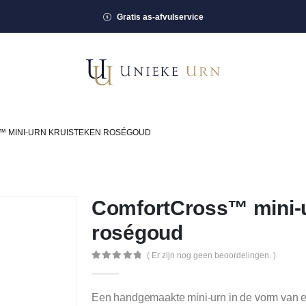
Gratis as-afvulservice
 MINI-URN KRUISTEKEN ROSÉGOUD
ComfortCross™ mini-u
roségoud
( Er zijn nog geen beoordelingen. )
0
out of 5
Een handgemaakte mini-urn in de vorm van ee