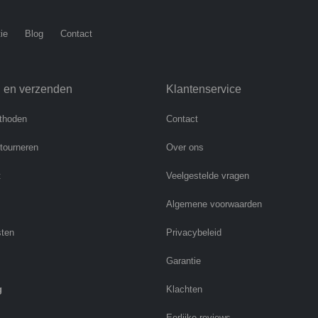
ie
Blog
Contact
n en verzenden
Klantenservice
thoden
Contact
etourneren
Over ons
t
Veelgestelde vragen
Algemene voorwaarden
sten
Privacybeleid
Garantie
g
Klachten
Eerlijke reviews