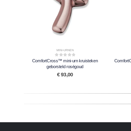
MINI-URNEN
ComfortCross™ mini-urn kruisteken
0
out of 5
ComfortC
geborsteld roségoud
€
93,00