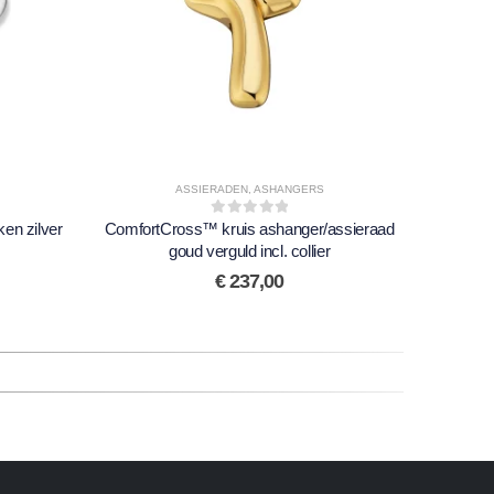
ASSIERADEN
,
ASHANGERS
en zilver
ComfortCross™ kruis ashanger/assieraad
0
out of 5
Comfort
goud verguld incl. collier
€
237,00