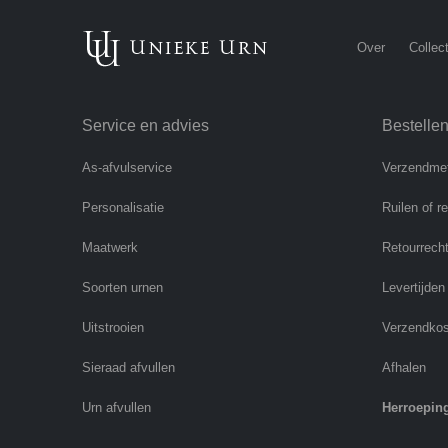
Over
Collect
Service en advies
Bestelle
As-afvulservice
Verzendme
Personalisatie
Ruilen of r
Maatwerk
Retourrech
Soorten urnen
Levertijden
Uitstrooien
Verzendko
Sieraad afvullen
Afhalen
Urn afvullen
Herroepin