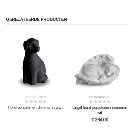
GERELATEERDE PRODUCTEN
DIERENURNEN
DIERENURNEN
Hond porseleinen dierenurn zwart
0
out of 5
Engel hond porseleinen dierenurn
0
out of 5
wit
€
264,00