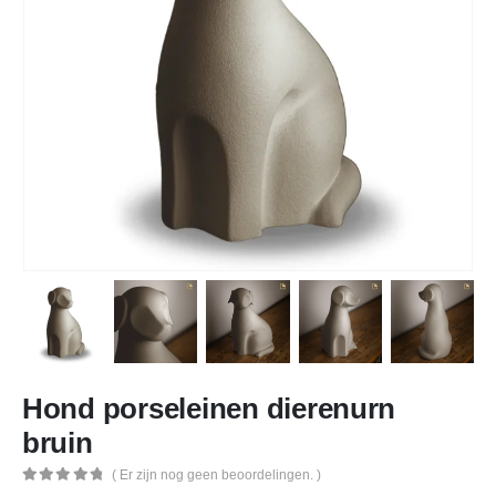
Hond porseleinen dierenurn
bruin
( Er zijn nog geen beoordelingen. )
0
out of 5