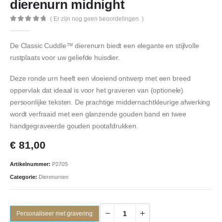
dierenurn midnight
( Er zijn nog geen beoordelingen. )
0
out of 5
De Classic Cuddle™ dierenurn biedt een elegante en stijlvolle
rustplaats voor uw geliefde huisdier.
Deze ronde urn heeft een vloeiend ontwerp met een breed
oppervlak dat ideaal is voor het graveren van (optionele)
persoonlijke teksten. De prachtige middernachtkleurige afwerking
wordt verfraaid met een glanzende gouden band en twee
handgegraveerde gouden pootafdrukken.
€
81,00
Artikelnummer:
P270S
Categorie:
Dierenurnen
Personaliseer met gravering