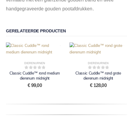
handgegraveerde gouden pootafdrukken.
GERELATEERDE PRODUCTEN
DIERENURNEN
DIERENURNEN
Classic Cuddle™ rond medium
0
out of 5
Classic Cuddle™ rond grote
0
out of 5
dierenurn midnight
dierenurn midnight
€
99,00
€
128,00