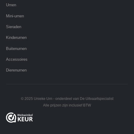
Urnen
Mini-urnen
Sieraden
Kinderurnen
Buitenurnen
Accessoires
Dierenurnen
© 2025 Unieke Urn - onderdeel van De Uitvaartspecialist
Alle prijzen zijn inclusief BTW