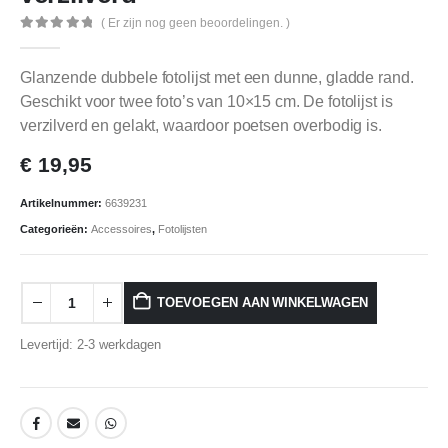
( Er zijn nog geen beoordelingen. )
0
out of 5
Glanzende dubbele fotolijst met een dunne, gladde rand.
Geschikt voor twee foto’s van 10×15 cm. De fotolijst is
verzilverd en gelakt, waardoor poetsen overbodig is.
€
19,95
Artikelnummer:
6639231
Categorieën:
Accessoires
,
Fotolijsten
TOEVOEGEN AAN WINKELWAGEN
Levertijd: 2-3 werkdagen