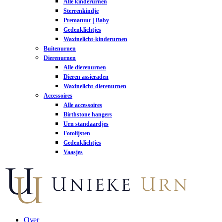
Alle kinderurnen
Sterrenkindje
Prematuur | Baby
Gedenklichtjes
Waxinelicht-kinderurnen
Buitenurnen
Dierenurnen
Alle dierenurnen
Dieren assieraden
Waxinelicht-dierenurnen
Accessoires
Alle accessoires
Birthstone hangers
Urn standaardjes
Fotolijsten
Gedenklichtjes
Vaasjes
Over