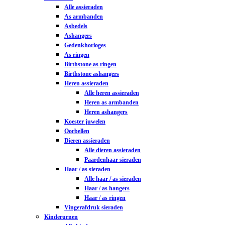
Alle assieraden
As armbanden
Asbedels
Ashangers
Gedenkhorloges
As ringen
Birthstone as ringen
Birthstone ashangers
Heren assieraden
Alle heren assieraden
Heren as armbanden
Heren ashangers
Koester juwelen
Oorbellen
Dieren assieraden
Alle dieren assieraden
Paardenhaar sieraden
Haar / as sieraden
Alle haar / as sieraden
Haar / as hangers
Haar / as ringen
Vingerafdruk sieraden
Kinderurnen