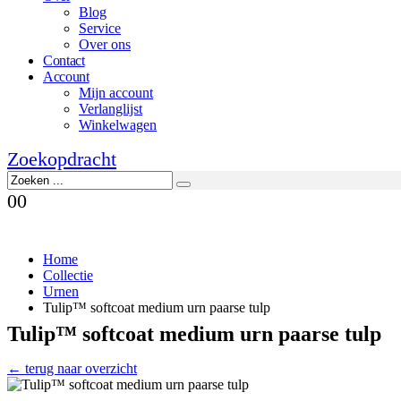
Blog
Service
Over ons
Contact
Account
Mijn account
Verlanglijst
Winkelwagen
Zoekopdracht
0
0
Home
Collectie
Urnen
Tulip™ softcoat medium urn paarse tulp
Tulip™ softcoat medium urn paarse tulp
← terug naar overzicht