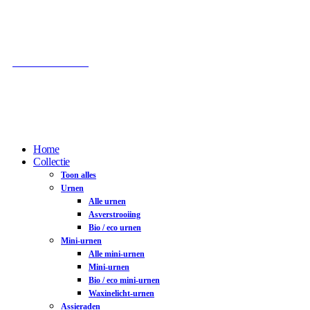
Gratis verzending vanaf € 100,-
Gratis as-afvulservice
100% Veilig betalen
Home
Collectie
Toon alles
Urnen
Alle urnen
Asverstrooiing
Bio / eco urnen
Mini-urnen
Alle mini-urnen
Mini-urnen
Bio / eco mini-urnen
Waxinelicht-urnen
Assieraden