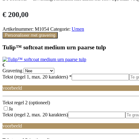
€
200,00
Artikelnummer:
M1054
Categorie:
Urnen
Personaliseer met gravering
Tulip™ softcoat medium urn paarse tulp
€
Gravering
Tekst (regel 1, max. 20 karakters)
*
voorbeeld
Tekst regel 2 (optioneel)
Ja
Tekst (regel 2, max. 20 karakters)
voorbeeld