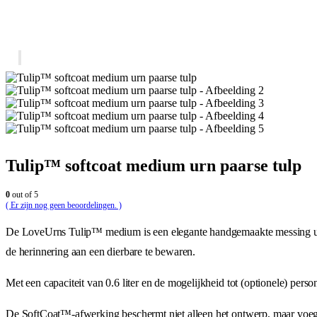
Tulip™ softcoat medium urn paarse tulp
0
out of 5
( Er zijn nog geen beoordelingen. )
De LoveUrns Tulip™ medium is een elegante handgemaakte messing urn, 
de herinnering aan een dierbare te bewaren.
Met een capaciteit van 0.6 liter en de mogelijkheid tot (optionele) per
De SoftCoat™️-afwerking beschermt niet alleen het ontwerp, maar voegt o