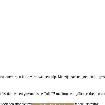
ontworpen in de vorm van een tulp. Met zijn zachte lijnen en hoogwaar
sonalisatie met een gravure, is de Tulip™ medium een tijdloos eerbetoon aa
ok een subtiele textuur toe die bijdraagt aan de algehele uitstraling.
OPTIES SELECTEREN
OPTIES SELECTEREN
OPTIES SELECTEREN
OPTIES SELECTEREN
OPTIES SELECTEREN