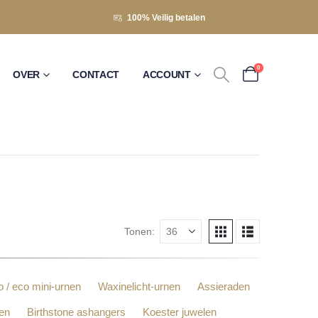
100% Veilig betalen
0
OVER
CONTACT
ACCOUNT
Tonen:
o / eco mini-urnen
Waxinelicht-urnen
Assieraden
gen
Birthstone ashangers
Koester juwelen