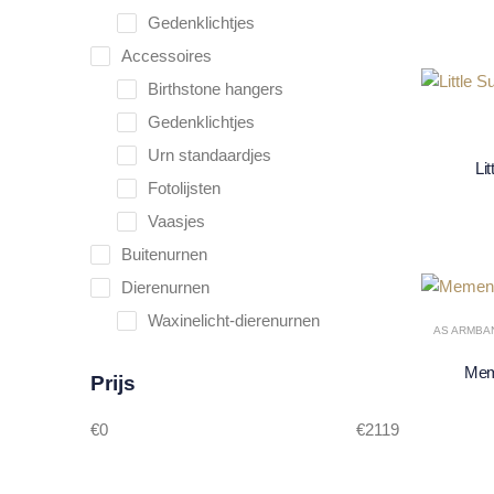
Gedenklichtjes
Accessoires
Birthstone hangers
Gedenklichtjes
Urn standaardjes
Li
Fotolijsten
Vaasjes
Buitenurnen
Dierenurnen
Waxinelicht-dierenurnen
AS ARMBA
Mem
Prijs
€
0
€
2119