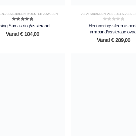
GEN
,
ASSIERADEN
,
KOESTER JUWELEN
AS ARMBANDEN
,
ASBEDELS
,
ASSIE
5.00
out of 5
0
out of 5
sing Sun as ring/assieraad
Herinneringssteen asbed
armband/assieraad ovaa
Vanaf
€
184,00
Vanaf
€
289,00