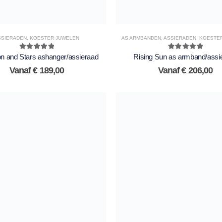
SSIERADEN
,
KOESTER JUWELEN
AS ARMBANDEN
,
ASSIERADEN
,
KOESTE
5.00
out of 5
5.00
out of 5
 and Stars ashanger/assieraad
Rising Sun as armband/assi
Vanaf
€
189,00
Vanaf
€
206,00