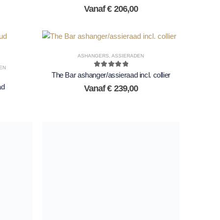
Vanaf
€
206,00
ASHANGERS
,
ASSIERADEN
EN
5.00
out of 5
The Bar ashanger/assieraad incl. collier
ad
Vanaf
€
239,00