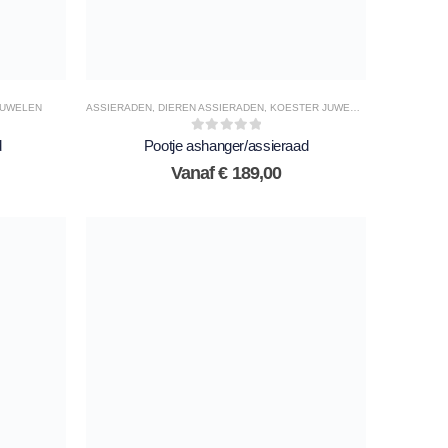
JUWELEN
ASSIERADEN
,
DIEREN ASSIERADEN
,
KOESTER JUWELEN
0
out of 5
d
Pootje ashanger/assieraad
Vanaf
€
189,00