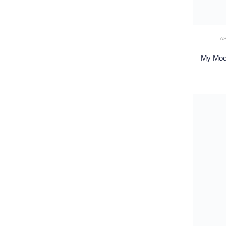
A
My Moon