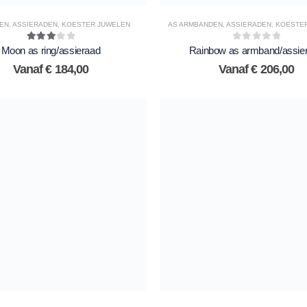
GEN
,
ASSIERADEN
,
KOESTER JUWELEN
AS ARMBANDEN
,
ASSIERADEN
,
KOESTE
3.00
out of 5
0
out of 5
Moon as ring/assieraad
Rainbow as armband/assie
Vanaf
€
184,00
Vanaf
€
206,00