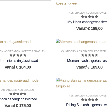
RENURNEN
DUCTEN
ASSIERADEN
,
KOESTER JUWEL
5.00
out of 5
My Heart ashanger/assier
Vanaf
€
189,00
GEN
,
ASSIERADEN
,
KOESTER JUWELEN
ASHANGERS
,
ASSIERADEN
,
KOESTER 
5.00
out of 5
5.00
out of 5
emento as ring/assieraad
Memento ashanger/assier
Vanaf
€
184,00
Vanaf
€
189,00
ASHANGERS
,
ASSIERADEN
ASSIERADEN
,
KOESTER JUWEL
5.00
out of 5
Moon ashanger/assieraad
5.00
out of 5
Rising Sun ashanger/assie
Vanaf
€
175,00