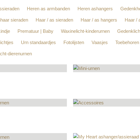
ssieraden
Heren as armbanden
Heren ashangers
Gedenkho
haar sieraden
Haar / as sieraden
Haar / as hangers
Haar / 
indje
Prematuur | Baby
Waxinelicht-kinderurnen
Gedenklich
ichtjes
Urn standaardjes
Fotolijsten
Vaasjes
Toebehoren
icht-dierenurnen
EN
MINI-URNEN
DUCTEN
192
PRODUCTEN
DERURNEN
ACCESSOIRES
DUCTEN
49
PRODUCTEN