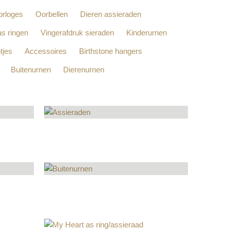
rloges
Oorbellen
Dieren assieraden
as ringen
Vingerafdruk sieraden
Kinderurnen
tjes
Accessoires
Birthstone hangers
Buitenurnen
Dierenurnen
ASSIERADEN
369
PRODUCTEN
BUITENURNEN
14
PRODUCTEN