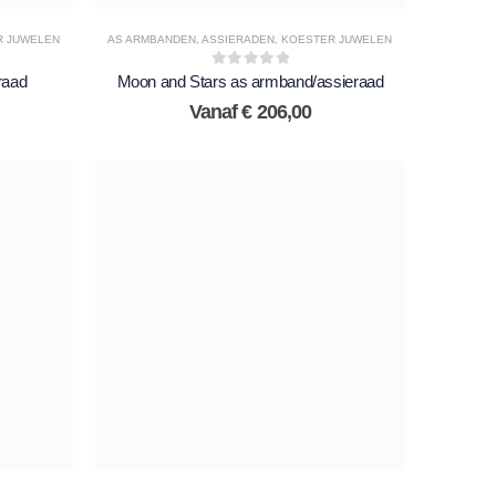
R JUWELEN
AS ARMBANDEN
,
ASSIERADEN
,
KOESTER JUWELEN
0
out of 5
raad
Moon and Stars as armband/assieraad
Vanaf
€
206,00