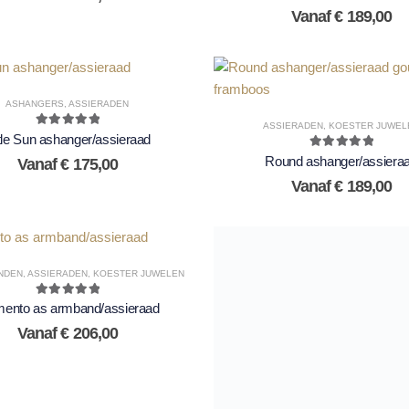
Vanaf
€
189,00
ASHANGERS
,
ASSIERADEN
ASSIERADEN
,
KOESTER JUWEL
5.00
out of 5
ttle Sun ashanger/assieraad
5.00
out of 5
Round ashanger/assiera
Vanaf
€
175,00
Vanaf
€
189,00
NDEN
,
ASSIERADEN
,
KOESTER JUWELEN
5.00
out of 5
ento as armband/assieraad
Vanaf
€
206,00