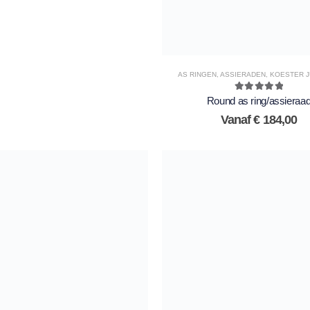
AS RINGEN
,
ASSIERADEN
,
KOESTER 
5.00
out of 5
Round as ring/assieraa
Vanaf
€
184,00