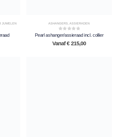
R JUWELEN
ASHANGERS
,
ASSIERADEN
0
out of 5
eraad
Pearl ashanger/assieraad incl. collier
Vanaf
€
215,00