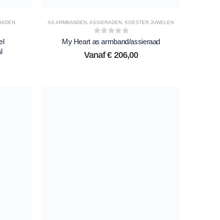
RADEN
AS ARMBANDEN
,
ASSIERADEN
,
KOESTER JUWELEN
0
out of 5
el
My Heart as armband/assieraad
l
Vanaf
€
206,00