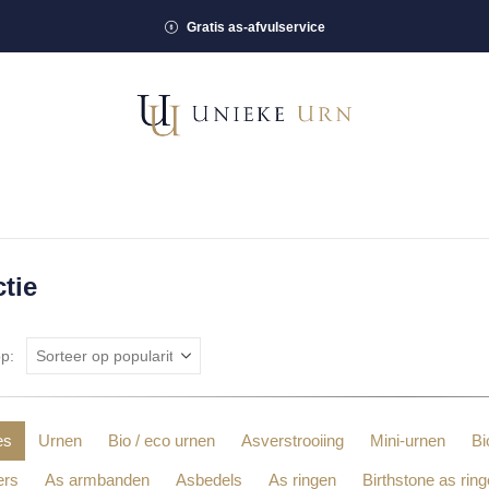
Gratis as-afvulservice
ctie
p:
es
Urnen
Bio / eco urnen
Asverstrooiing
Mini-urnen
Bi
ers
As armbanden
Asbedels
As ringen
Birthstone as rin