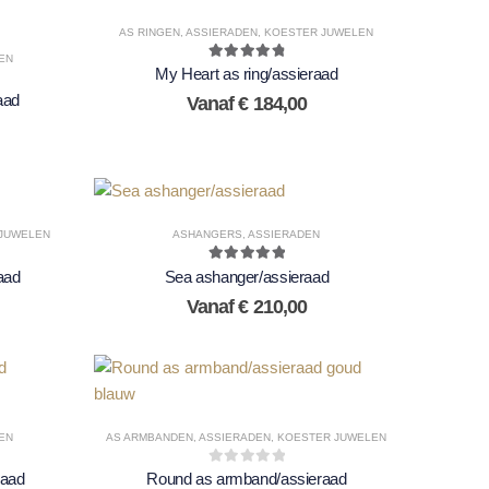
AS RINGEN
,
ASSIERADEN
,
KOESTER JUWELEN
EN
4.92
out of 5
My Heart as ring/assieraad
aad
Vanaf
€
184,00
JUWELEN
ASHANGERS
,
ASSIERADEN
5.00
out of 5
aad
Sea ashanger/assieraad
Vanaf
€
210,00
EN
AS ARMBANDEN
,
ASSIERADEN
,
KOESTER JUWELEN
0
out of 5
raad
Round as armband/assieraad