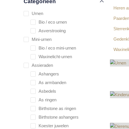
Categorieën
Heren a
Urnen
Paarden
Bio / eco urnen
Sterrenk
Asverstrooiing
Gedenkl
Mini-urnen
Bio / eco mini-urnen
Waxinel
Waxinelicht-urnen
Assieraden
URN
Ashangers
168
PRO
As armbanden
Asbedels
As ringen
KIN
Birthstone as ringen
51
PRO
Birthstone ashangers
Koester juwelen