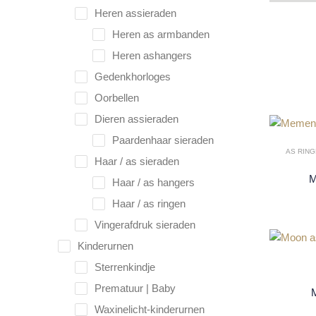
DIE
Heren assieraden
94
PRO
Heren as armbanden
Heren ashangers
Gedenkhorloges
Oorbellen
Dieren assieraden
Paardenhaar sieraden
AS RIN
Haar / as sieraden
M
Haar / as hangers
Haar / as ringen
Vingerafdruk sieraden
Kinderurnen
Sterrenkindje
Prematuur | Baby
Waxinelicht-kinderurnen